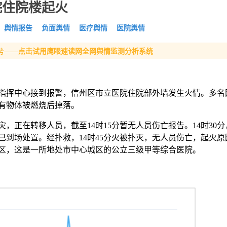
院住院楼起火
舆情报告
负面舆情
医疗舆情
医院舆情
势——
点击试用鹰眼速读网全网舆情监测分析系统
饶市119指挥中心接到报警，信州区市立医院住院部外墙发生火情。多
有物体被燃烧后掉落。
，正在转移人员，截至14时15分暂无人员伤亡报告。14时30分
到场处置。经扑救，14时45分火被扑灭，无人员伤亡，起火原
区，这是一所地处市中心城区的公立三级甲等综合医院。