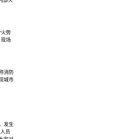
内部火
“火势
，现场
称消防
现城市
，发生
无人员