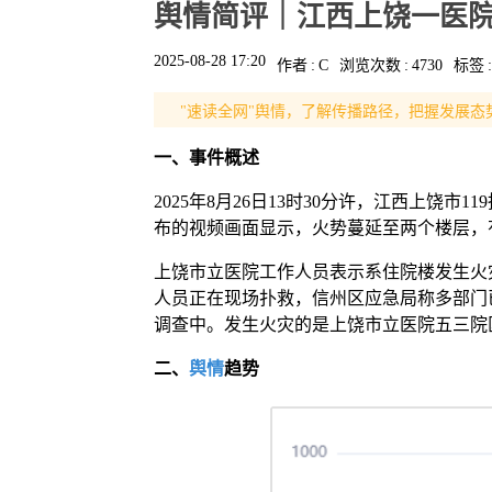
舆情简评｜江西上饶一医
2025-08-28 17:20
作者
:
C
浏览次数
:
4730
标签
:
"速读全网"舆情，了解传播路径，把握发展态
一、事件概述
2025年8月26日13时30分许，江西上
布的视频画面显示，火势蔓延至两个楼层，
上饶市立医院工作人员表示系住院楼发生火灾
人员正在现场扑救，信州区应急局称多部门已
调查中。发生火灾的是上饶市立医院五三院
二、
舆情
趋势