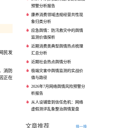
预警分析报告
康养消费领域违规经营共性现
象归类分析
应急舆情：防汛救灾中的舆情
监测价值探析
近期消费类典型舆情热点梳理
名网民发
汇总分析
近期社会热点舆情分析
，消防
极端灾害中舆情监测的实战价
因正在
值与路径
2026年7月网络舆情风险预警分
析报告
从人设铺垫到信任危机：网络
虚假测评乱象整治舆情复盘
文章推荐
换一换