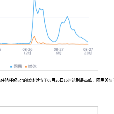
院楼起火”的媒体舆情于08月26日16时达到最高峰，网民舆情于