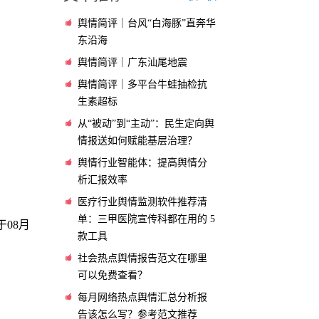
舆情简评｜台风“白海豚”直奔华
东沿海
舆情简评｜广东汕尾地震
舆情简评｜多平台牛蛙抽检抗
生素超标
从“被动”到“主动”：民生定向舆
情报送如何赋能基层治理？
舆情行业智能体：提高舆情分
析汇报效率
医疗行业舆情监测软件推荐清
单：三甲医院宣传科都在用的 5
08月
款工具
社会热点舆情报告范文在哪里
可以免费查看？
每月网络热点舆情汇总分析报
告该怎么写？参考范文推荐