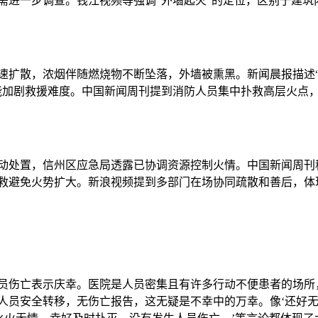
需进一步调查。钱江视频等强调“外墙起火”的定位，区别于建筑
。
速扩散，浓烟伴随燃烧物不断坠落，外墙被熏黑。新闻晨报描述
能加剧救援难度。中国新闻周刊提到消防人员集中扑救高层火点
动处置，信州区应急局透露已协调资源控制火情。中国新闻周刊
扑救避免火势扩大。新浪视频提到多部门在场协同疏散和善后，体
员伤亡表示庆幸。医院是人员密集且有许多行动不便患者的场所
人员安全转移，无伤亡报告，这无疑是不幸中的万幸。像‘还好