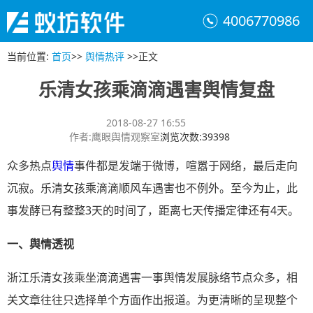
4006770986
当前位置
:
首页
>>
舆情热评
>>
正文
乐清女孩乘滴滴遇害舆情复盘
2018-08-27 16:55
作者
:
鹰眼舆情观察室
浏览次数
:
39398
众多热点
舆情
事件都是发端于微博，喧嚣于网络，最后走向
沉寂。乐清女孩乘滴滴顺风车遇害也不例外。至今为止，此
事发酵已有整整3天的时间了，距离七天传播定律还有4天。
一、
舆情透视
浙江乐清女孩乘坐滴滴遇害一事舆情发展脉络节点众多，相
关文章往往只选择单个方面作出报道。为更清晰的呈现整个