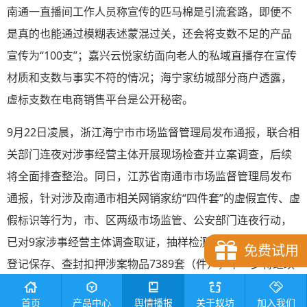
南通一直播间工作人员称宣传的匹马棉是引流套路，即便不
是真的也能通过模糊表述蒙混过关，还会将支数不足的产品
宣传为“100支”；嘉兴云悦家纺面向老人的私域直播存在宣传
材质和支数与事实不符的情况；海宁家纺城部分商户透露，
虚标支数在电商销售平台是公开秘密。
9月22日凌晨，浙江海宁市市场监督管理局发布通报，联合相
关部门连夜对涉事经营主体开展现场检查并立案调查，后续
将全面排查整治。同日，江苏省南通市市场监督管理局发布
通报，针对涉及南通市相关网销家纺“四件套”的虚假宣传、虚
假标识等行为，市、区两级市场监管、公安部门连夜行动，
已对9家涉事经营主体调查取证，抽样检测产品67批次，先行
免费试用
登记保存、查封扣押涉案物品7389套（件），下一步将继续
深入核查，依法从严从快处理，并开展家纺行业规范整治秋
首页
产品中心
舆情播报
关于蚁坊
加入我们