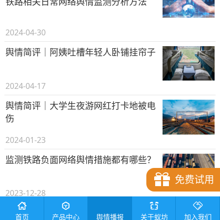
铁路相关日常网络舆情监测分析方法
2024-04-30
舆情简评｜阿姨吐槽年轻人卧铺挂帘子
2024-04-17
舆情简评｜大学生夜游网红打卡地被电
伤
2024-01-23
监测铁路负面网络舆情措施都有哪些？
免费试用
2023-12-28
“泰安高铁候车室共享按摩椅事件”舆情
舆情播报
首页
产品中心
关于蚁坊
加入我们