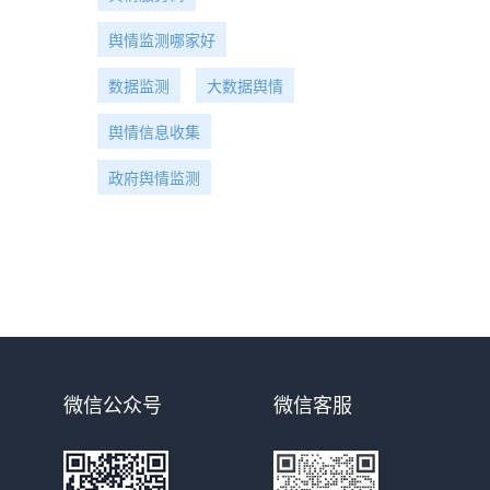
舆情监测哪家好
数据监测
大数据舆情
舆情信息收集
政府舆情监测
微信公众号
微信客服