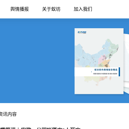
舆情播报
关于蚁坊
加入我们
新资讯内容