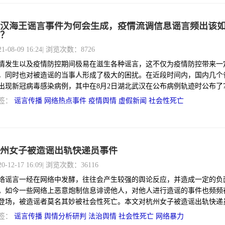
群体的艾滋病患者为何会受到舆论攻击，此前关于艾滋病话题宏观宣传的
为何与个案患者事件报道的网民态度呈现出明显的差异性等问题。
汉海王谣言事件为何会生成，疫情流调信息谣言频出该
？
21-08-09 16:24
| 浏览次数：8726
情发生以及疫情防控期间极易在滋生各种谣言，这不仅为疫情防控带来一
，同时也对被造谣的当事人形成了极大的困扰。在近段时间内，国内几个
出现新冠病毒感染病例，其中在8月2日湖北武汉在公布病例轨迹时公布了
淮安病例的活动轨迹，其中确诊男子唐某7月27日在荆州高铁站候车时，
签：
谣言传播
网络热点事件
疫情舆情
虚假新闻
社会性死亡
旅游团存在交集。随后各路网络消息称，唐某在27日至28日两天时间里，
汉三镇，期间还约见了两名女子。网传信息还称，这两名女子分别为唐某
”和“现女友”。一时间关于“武汉海王”的消息在网络中不断传播，吸引了
眼球。
州女子被造谣出轨快递员事件
20-12-17 16:09
| 浏览次数：36116
络谣言一经在网络中发酵，往往会产生较强的舆论反应，并造成一定的负
。如今一些网络上恶意炮制信息诽谤他人，对他人进行造谣的事件也频频
登场，被造谣者莫名其妙被社会性死亡。本文对杭州女子被造谣出轨快递
网络舆情进行研究和分析，通过相关分析总结此类谣言传播的舆论影响力
签：
谣言传播
舆情分析研判
法治舆情
社会性死亡
网络暴力
做出一定的研判建议。