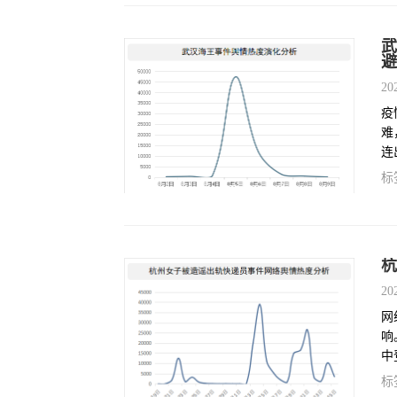
势
论
武
避
20
疫
难
连
联
标
某
武
友
的
杭
20
网
响
中
的
标
此