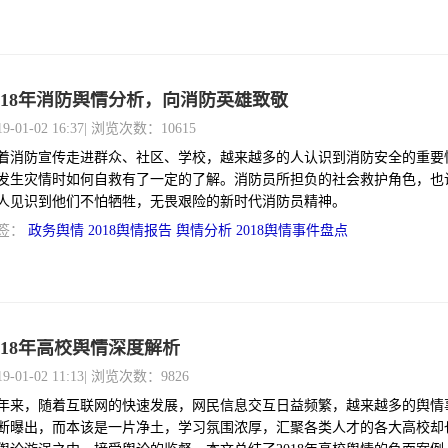
018年消防舆情分析，向消防英雄致敬
19-01-02 16:37
| 浏览次数：10615
着消防宣传走进群众、社区、学校，越来越多的人认识到消防安全的重要
发生灾情时如何自救有了一定的了解。消防员所担负的社会救护角色，也
人见识到他们不怕牺牲，无畏艰险的新时代消防员精神。
签：
政务舆情
2018舆情报告
舆情分析
2018舆情事件盘点
018年高校舆情深度解析
19-01-02 11:13
| 浏览次数：9826
年来，随着互联网的快速发展，网民信息交互日益频繁，越来越多的舆情
断曝出，而本该是一片净土，学习氛围浓厚，汇聚各类人才的各大高校却