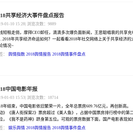
018共享经济大事件盘点报告
19-01-10 15:28
| 浏览次数：9889
线短租走俏，摩拜CEO卸任，滴滴多次爆负面新闻，王思聪唱衰的共享充
...2018年共享经济命运如何？一起看看2018年社交网络上关于共享经济的
论情况~
签：
舆情指数
2018舆情报告
2018舆情事件盘点
018中国电影年报
19-01-03 15:53
| 浏览次数：18714
018年结束，中国电影依旧繁荣一片，全年总票房609.76亿元，再创新高。
动》《唐人街探案2》票房超过《美人鱼》，占据中国票房排行榜中的第
位，《我不是药神》跻身第五位。可观的票房数据下面，国产电影表现如
影片成为网络焦点，偶像影响力是否依旧，我们一起来回顾。
签：
娱乐舆情
2018舆情报告
2018舆情事件盘点