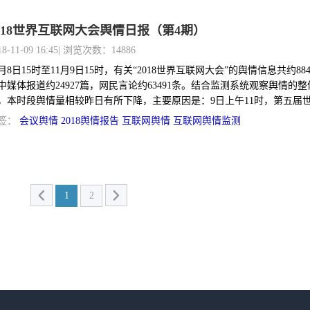
018世界互联网大会舆情日报（第4期）
18-11-09 16:45
| 浏览次数：14886
1月8日15时至11月9日15时，有关“2018世界互联网大会”的舆情信息共约884
中媒体报道约24927篇，网民言论约63491条。结合监测系统观察舆情的整
，本时段舆情量相较昨日有所下降，主要原因是：9日上午11时，第五届
网大会乌镇峰会在浙江乌镇互联网国际会展中心举行闭幕式，舆情热度随
签：
会议舆情
2018舆情报告
互联网舆情
互联网舆情监测
大会闭幕开始下降。
1
2