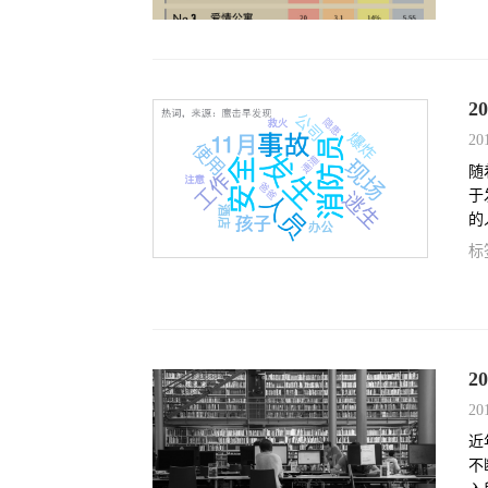
2
20
随
于
的
标
2
20
近
不