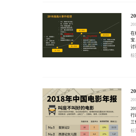
2
20
在
宝
讨
标
2
20
2
行
三
些
标