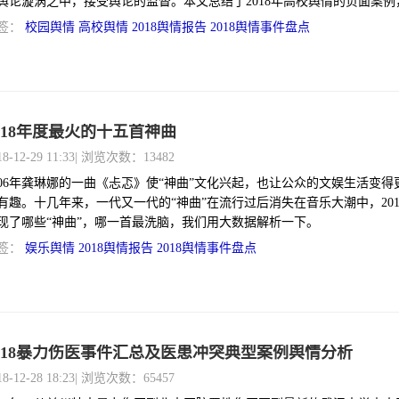
舆论漩涡之中，接受舆论的监督。本文总结了2018年高校舆情的负面案例
从中汲取教训。
签：
校园舆情
高校舆情
2018舆情报告
2018舆情事件盘点
018年度最火的十五首神曲
18-12-29 11:33
| 浏览次数：13482
006年龚琳娜的一曲《忐忑》使“神曲”文化兴起，也让公众的文娱生活变得
有趣。十几年来，一代又一代的“神曲”在流行过后消失在音乐大潮中，201
现了哪些“神曲”，哪一首最洗脑，我们用大数据解析一下。
签：
娱乐舆情
2018舆情报告
2018舆情事件盘点
018暴力伤医事件汇总及医患冲突典型案例舆情分析
18-12-28 18:23
| 浏览次数：65457