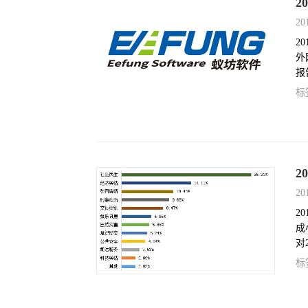
2
20
2
外
报
相
标
2
20
2
成
对
涉
标
个