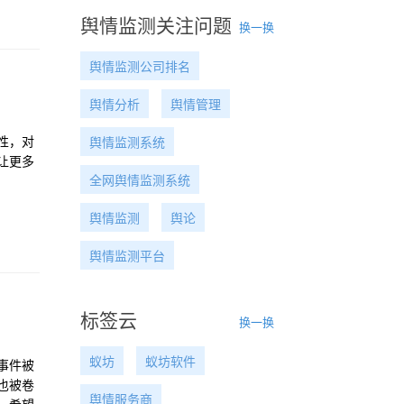
舆情监测关注问题
换一换
舆情监测公司排名
舆情分析
舆情管理
性，对
舆情监测系统
让更多
全网舆情监测系统
舆情监测
舆论
舆情监测平台
标签云
换一换
蚁坊
蚁坊软件
事件被
也被卷
舆情服务商