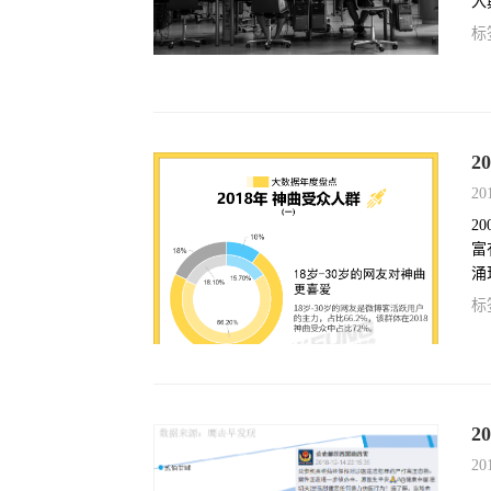
入
能
标
2
20
2
富
涌
标
2
20