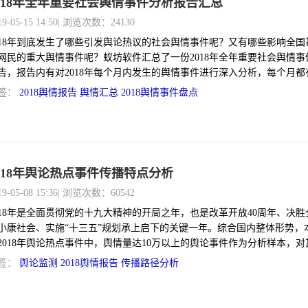
018年全年重要社会舆情事件分析报告汇总
19-05-15 14:50
| 浏览次数：24130
018年到底发生了哪些引发舆论热议的社会舆情事件呢？又有哪些影响全国
网民的重大舆情事件呢？蚁坊软件汇总了一份2018年全年重要社会舆情事
告，报告内有对2018年每个月内发生的舆情事件进行深入分析，每个月都
对应的月度分析报告，供各位参考。
签：
2018舆情报告
舆情汇总
2018舆情事件盘点
018年舆论热点事件传播特点分析
19-05-08 15:36
| 浏览次数：60542
018年是全面贯彻党的十九大精神的开局之年，也是改革开放40周年、决胜
小康社会、实施“十三五”规划承上启下的关键一年。综合国内整体形势，
2018年舆论热点事件中，舆情量达10万以上的舆论事件作为分析样本，对
及话题、舆情热度、涉事主体、涉事地域、舆情源头、行业领域、舆情周
签：
舆论监测
2018舆情报告
传播路径分析
维度进行了分析，总结其在传播方面的共性及特点。