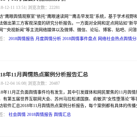
18-12-11 13:51
| 浏览次数：22281
坊“鹰眼舆情观察室”依托“鹰眼速读网”“鹰击早发现”系统，基于学术视野
法做出第三方客观深度的研究分析报告。一方面对全网和定点网站如“新华
网”“央视新闻”等主流网络媒体以及微博、微信、论坛、博客、贴吧、问
帖等平台进行监测；另一方面通过电话抽样调查、内容定性定量分析、焦
签：
2018舆情报告
月度舆情分析
2018舆情事件盘点
网络社会热点舆情分
、专家意见等方法对舆情事件进行多角度分析。
018年11月舆情热点案例分析报告汇总
18-12-04 16:08
| 浏览次数：20487
018年11月正负面舆情事件均有发生，其中引发媒体和网民聚焦的11月舆情
，有第五届世界互联网大会、苏州马拉松递国旗、俞敏洪“女性堕落论”等
坊软件汇总2018年11月舆情热点案例分析报告，每个案例都有具体的传播
，供大家参考，数据均来源于蚁坊软件鹰眼速读网系统。
签：
社会舆情
2018舆情报告
舆情汇总