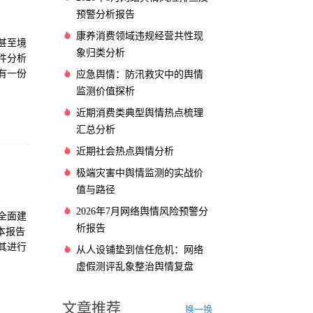
预警分析报告
康养消费领域违规经营共性现
甚至境
象归类分析
件分析
有一份
应急舆情：防汛救灾中的舆情
监测价值探析
近期消费类典型舆情热点梳理
汇总分析
近期社会热点舆情分析
极端灾害中舆情监测的实战价
值与路径
2026年7月网络舆情风险预警分
全面建
析报告
本报告
其进行
从人设铺垫到信任危机：网络
期等多
虚假测评乱象整治舆情复盘
文章推荐
换一换