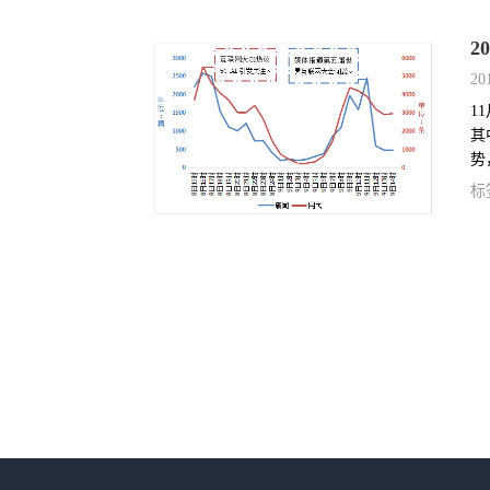
2
20
1
其
势
联
标
网