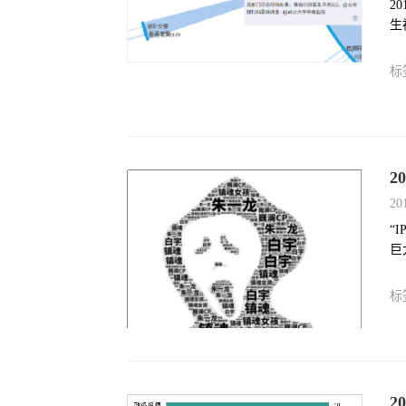
2
生
标
2
20
“
巨
标
2