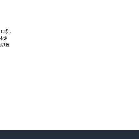
18条，
体走
世界互
着互联