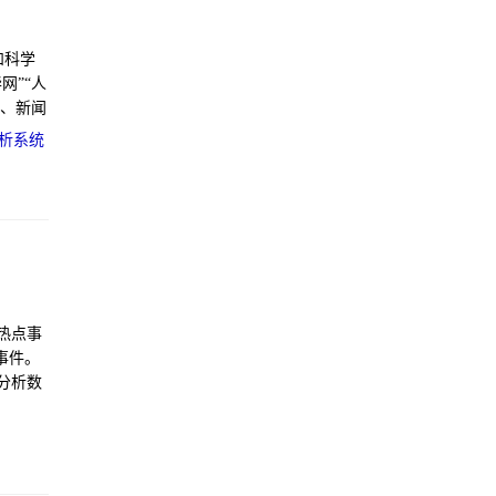
和科学
网”“人
答、新闻
点小
析系统
热点事
事件。
分析数