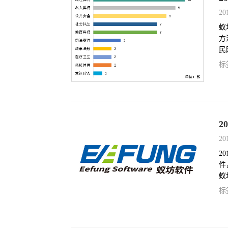
20
蚁
方
民
跟
标
组
2
20
2
件
蚁
据
标