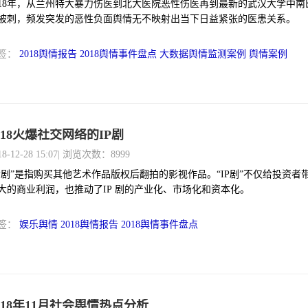
018年，从兰州特大暴力伤医到北大医院恶性伤医再到最新的武汉大学中南
被刺，频发突发的恶性负面舆情无不映射出当下日益紧张的医患关系。
签：
2018舆情报告
2018舆情事件盘点
大数据舆情监测案例
舆情案例
018火爆社交网络的IP剧
18-12-28 15:07
| 浏览次数：8999
IP剧”是指购买其他艺术作品版权后翻拍的影视作品。“IP剧”不仅给投资者
大的商业利润，也推动了IP 剧的产业化、市场化和资本化。
签：
娱乐舆情
2018舆情报告
2018舆情事件盘点
018年11月社会舆情热点分析