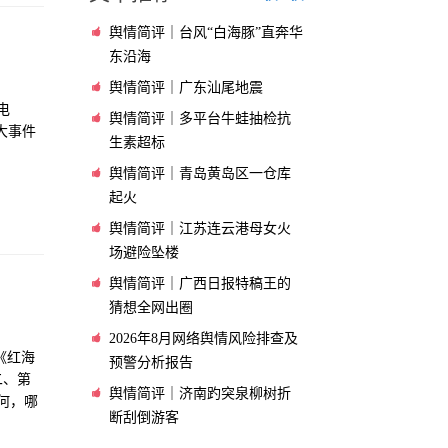
舆情简评｜台风“白海豚”直奔华
东沿海
舆情简评｜广东汕尾地震
电
舆情简评｜多平台牛蛙抽检抗
大事件
生素超标
舆情简评｜青岛黄岛区一仓库
起火
舆情简评｜江苏连云港母女火
场避险坠楼
舆情简评｜广西日报特稿王的
猜想全网出圈
2026年8月网络舆情风险排查及
《红海
预警分析报告
二、第
舆情简评｜济南趵突泉柳树折
何，哪
断刮倒游客