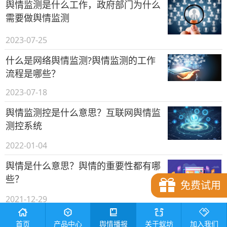
舆情监测是什么工作，政府部门为什么
需要做舆情监测
2023-07-25
什么是网络舆情监测?舆情监测的工作
流程是哪些？
2023-07-18
舆情监测控是什么意思？互联网舆情监
测控系统
2022-01-04
舆情是什么意思？舆情的重要性都有哪
些？
免费试用
2021-12-29
舆情部门是做什么的?如何检测本部门
首页
产品中心
舆情播报
关于蚁坊
加入我们