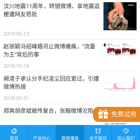
汶川地震11周年，转错微博、拿地震逗
梗遭网友怒批
2019-05-13
赵丽颖冯绍峰婚讯让微博瘫痪，“流量
为王”背后的事
2018-10-16
阚清子承认分手纪凌尘回应爱过，引爆
微博热搜
2018-07-31
郑爽胡彦斌被传复合，张翰微博沦陷
免费试用
2018-07-25
产品中心
舆情播报
首页
关于蚁坊
加入我们