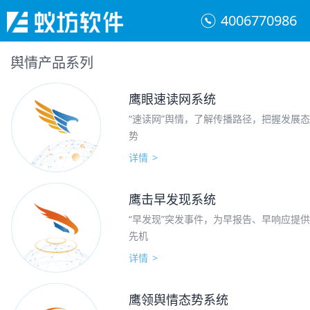
4006770986
舆情产品系列
鹰眼速读网系统
“速读网”舆情，了解传播路径，把握发展态
势
详情
鹰击早发现系统
“早发现”突发事件，为早报告、早响应提供
先机
详情
鹰领舆情态势系统