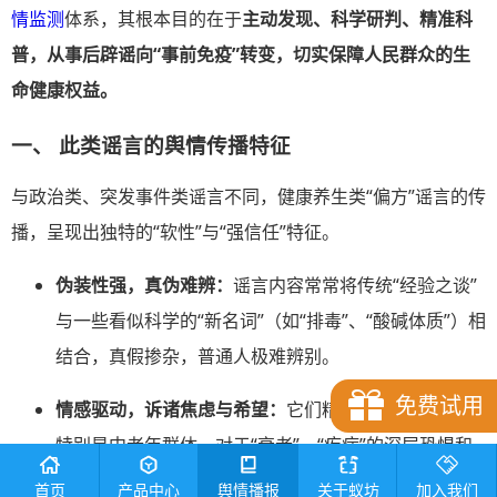
情监测
体系，其根本目的在于
主动发现、科学研判、精准科
普，从事后辟谣向“事前免疫”转变，切实保障人民群众的生
命健康权益。
一、 此类谣言的舆情传播特征
与政治类、突发事件类谣言不同，健康养生类“偏方”谣言的传
播，呈现出独特的“软性”与“强信任”特征。
伪装性强，真伪难辨：
谣言内容常常将传统“经验之谈”
与一些看似科学的“新名词”（如“排毒”、“酸碱体质”）相
结合，真假掺杂，普通人极难辨别。
免费试用
情感驱动，诉诸焦虑与希望：
它们精准地击中了公众，
特别是中老年群体，对于“衰老”、“疾病”的深层恐惧和
焦虑，并为其提供了一个看似简单、廉价、无副作用的
首页
产品中心
舆情播报
关于蚁坊
加入我们