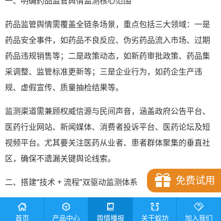
一、明确药品监管舆情监测核心范围
药品监管舆情需覆盖全链条场景，重点包括三大领域：一是
药品安全事件，如药品不良反应、伪劣药品流入市场、过期
药品违规销售等；二是政策动态，如新药审批政策、药品集
采调整、监管标准更新等；三是企业行为，如药企生产违
规、虚假宣传、质量抽检结果等。
监测渠道需兼顾权威信源与民间声音，涵盖政府公告平台、
医药行业网站、新闻媒体、消费者投诉平台、医药论坛及短
视频平台。尤其要关注医药从业者、患者群体聚集的垂直社
区，确保不遗漏关键舆论线索。
免费试用
二、搭建“技术 + 流程”双驱动监测体系
1. 依托专业工具实现精准监测
首页
产品中心
舆情播报
关于蚁坊
加入我们