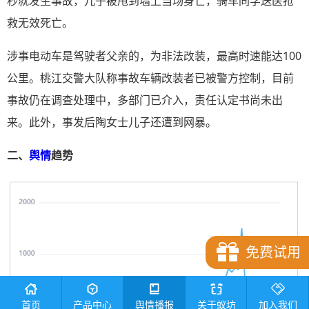
秒就发生事故，儿子被甩到墙上当场身亡，骑车同学送医抢
救无效死亡。
涉事电动车是驾驶者父亲的，为非法改装，最高时速能达100
公里。桃江交警大队称事故车辆改装者已被警方控制，目前
事故仍在调查处理中，多部门已介入，责任认定书尚未出
来。此外，事发后陶女士儿子还遭到网暴。
二、
舆情
趋势
免费试用
首页
产品中心
舆情播报
关于蚁坊
加入我们