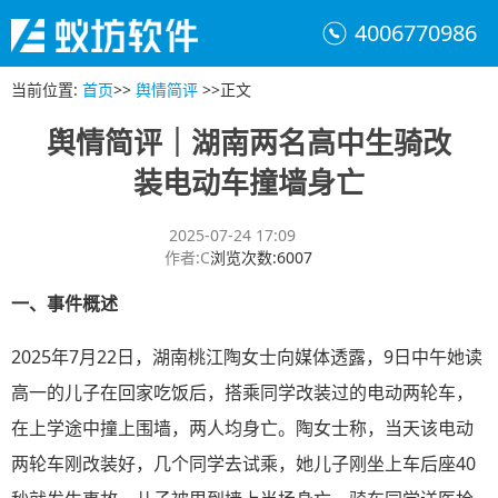
4006770986
当前位置
:
首页
>>
舆情简评
>>
正文
舆情简评｜湖南两名高中生骑改
装电动车撞墙身亡
2025-07-24 17:09
作者
:
C
浏览次数
:
6007
一、
事件概述
2025年7月22日，湖南桃江陶女士向媒体透露，9日中午她读
高一的儿子在回家吃饭后，搭乘同学改装过的电动两轮车，
在上学途中撞上围墙，两人均身亡。陶女士称，当天该电动
两轮车刚改装好，几个同学去试乘，她儿子刚坐上车后座40