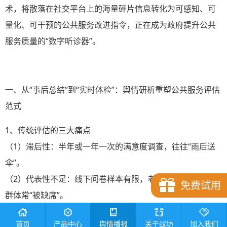
术，将散落在社交平台上的海量碎片信息转化为可感知、可
量化、可干预的公共服务改进指令，正在成为政府提升公共
服务质量的“数字听诊器”。
一、从“事后总结”到“实时体检”：舆情研析重塑公共服务评估
范式
1、传统评估的三大痛点
（1）滞后性：半年或一年一次的满意度调查，往往“雨后送
伞”。
（2）代表性不足：线下问卷样本有限，老年人、流动人口等
免费试用
群体常“被缺席”。
（3）指标粗放：以“满意/基本满意/不满意”三级打分为主，
首页
产品中心
舆情播报
关于蚁坊
加入我们