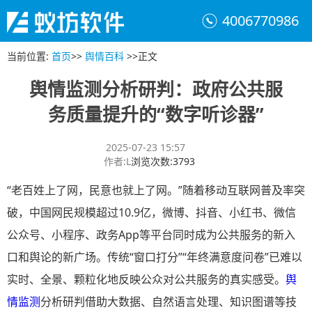
4006770986
当前位置
:
首页
>>
舆情百科
>>
正文
舆情监测分析研判：政府公共服
务质量提升的“数字听诊器”
2025-07-23 15:57
作者
:
L
浏览次数
:
3793
“老百姓上了网，民意也就上了网。”随着移动互联网普及率突
破，中国网民规模超过10.9亿，微博、抖音、小红书、微信
公众号、小程序、政务App等平台同时成为公共服务的新入
口和舆论的新广场。传统“窗口打分”“年终满意度问卷”已难以
实时、全景、颗粒化地反映公众对公共服务的真实感受。
舆
情监测
分析研判借助大数据、自然语言处理、知识图谱等技