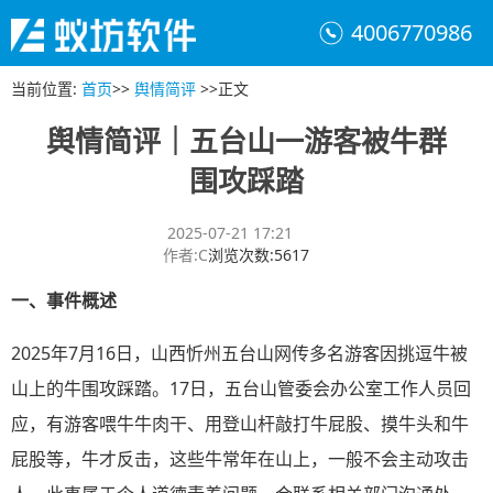
4006770986
当前位置
:
首页
>>
舆情简评
>>
正文
舆情简评｜五台山一游客被牛群
围攻踩踏
2025-07-21 17:21
作者
:
C
浏览次数
:
5617
一、事件概述
2025年7月16日，山西忻州五台山网传多名游客因挑逗牛被
山上的牛围攻踩踏。17日，五台山管委会办公室工作人员回
应，有游客喂牛牛肉干、用登山杆敲打牛屁股、摸牛头和牛
屁股等，牛才反击，这些牛常年在山上，一般不会主动攻击