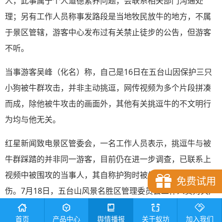
人，此事属于个人道德素养问题，会联系相关部门沟通处
理；另有工作人员称事发路段是当地牧民放牛的地方，不属
于景区管辖，游客中心发布过有关禁止徒步的公告，但游客
不听。
当事游客吴峰（化名）称，自己是16日在五台山因保护三只
小狗被牛群攻击，并非主动挑逗，网传视频为多个片段拼凑
而成，除他被牛攻击的画面外，其他有关挑逗牛的不文明行
为均与他无关。
红星新闻致电景区管委会，一名工作人员表示，挑逗牛与被
牛群踩踏的并非同一游客，目前仍在进一步调查，已联系上
视频中被围攻的当事人，其自称护狗时被牛撞倒致脚部扭
免费试用
伤。7月18日，五台山风景名胜区管理委员会工作人员对央广
网记者表示，游客被攻击疑似因其携带的犬只引起，网传的
首页
产品中心
舆情播报
关于蚁坊
加入我们