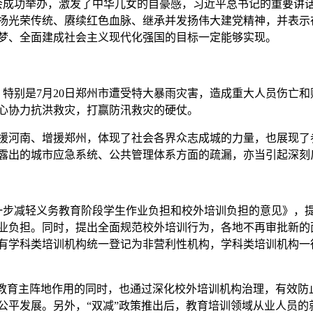
大会成功举办，激发了中华儿女的自豪感，习近平总书记的重要讲
扬光荣传统、赓续红色血脉、继承并发扬伟大建党精神，并表示
梦、全面建成社会主义现代化强国的目标一定能够实现。
，特别是7月20日郑州市遭受特大暴雨灾害，造成重大人员伤亡和
心协力抗洪救灾，打赢防汛救灾的硬仗。
援河南、增援郑州，体现了社会各界众志成城的力量，也展现了
露出的城市应急系统、公共管理体系方面的疏漏，亦当引起深刻
进一步减轻义务教育阶段学生作业负担和校外培训负担的意见》，
业负担。同时，提出全面规范校外培训行为，各地不再审批新的
有学科类培训机构统一登记为非营利性机构，学科类培训机构一
校教育主阵地作用的同时，也通过深化校外培训机构治理，有效防
公平发展。另外，“双减”政策推出后，教育培训领域从业人员的