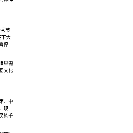
选秀节
买下大
暂停
追星需
圈文化
席、中
。现
民族千