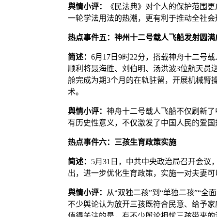
舆情小评：
《民法典》对个人的保护范围更
一轮学法用法的热潮，更有利于推动全社会
热点事件五：神州十二号载人飞船发射圆满
简述：
6月17日9时22分，搭载神舟十二
顺利将聂海胜、刘伯明、汤洪波3位航天员
舱完成为期3个月的在轨驻留，开展机械臂
术。
舆情小评：
神舟十二号载人飞船不仅刷新了
有历史性意义，不仅激发了中国人民的爱国
热点事件六：三孩生育政策实施
简述：
5月31日，中共中央政治局召开会
出，进一步优化生育政策，实施一对夫妻可
舆情小评：
从“双独二孩”到“单独二孩”“
不少舆论认为放开三孩既符合民意、给予家
值得关注的是，有不少舆论担忧三孩带来的