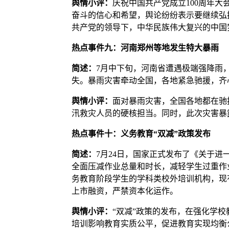
舆情小评：
庆祝中国共产党成立100周年
奋斗的信心和希望，舆论纷纷表示要继续弘
共产党的领导下，中华民族伟大复兴的中国
热点事件九：河南郑州等地发生特大暴雨
简述：
7月中下旬，河南省遭遇极端强降雨
失。暴雨灾害牵动全国，各地紧急驰援，齐
舆情小评：
面对暴雨灾害，全国各地都在驰
汛救灾人员的硬核担当。同时，此次灾害暴
热点事件十：义务教育“双减”政策发布
简述：
7月24日，国家正式发布了《关于
全面压减作业总量和时长，减轻学生过重作
务教育阶段学生的学科类校外培训机构，现
上市融资，严禁资本化运作。
舆情小评：
“双减”政策的发布，在强化学
培训影响教育实质公平，促进教育实现均衡