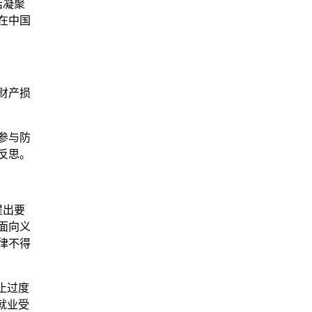
话凝聚
在中国
财产损
参与防
反思。
提出要
面向义
律不得
止过度
就业受