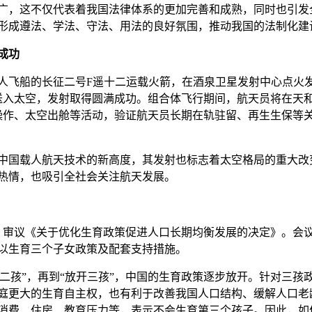
广，这不仅代表着我国法律体系的更加完善和成熟，同时也引发
形成遵法、学法、守法、用法的良好氛围，推动我国的法制化建
成功
号载人飞船的长征二号F遥十二运载火箭，在酒泉卫星发射中心点火
送入太空，发射取得圆满成功。组合体飞行期间，航天员将在天
操作、太空出舱等活动，验证航天员长期在轨驻留、再生生保等
中国载人航天技术的新高度，其发射也标志着太空格局的重大改
热情，也吸引全社会关注航天发展。
议，审议《关于优化生育政策促进人口长期均衡发展的决定》。会
以生育三个子女政策及配套支持措施。
全面二孩”，再到“放开三孩”，中国的生育政策逐步放开。针对三孩
庭更大的生育自主权，也有利于改善我国人口结构、缓解人口老
消费、住房、教育压力等，表示不会生育第三个孩子。因此，如