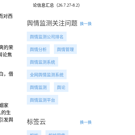
论信息汇总（26.7.27-8.2）
而对西
舆情监测关注问题
换一换
舆情监测公司排名
爽的荣
舆情分析
舆情管理
舆论焦
舆情监测系统
白，借
全网舆情监测系统
舆情监测
舆论
舆情监测平台
姻家
人的生
引发舆
标签云
换一换