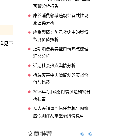
预警分析报告
康养消费领域违规经营共性现
象归类分析
应急舆情：防汛救灾中的舆情
监测价值探析
详见下
近期消费类典型舆情热点梳理
汇总分析
近期社会热点舆情分析
极端灾害中舆情监测的实战价
值与路径
2026年7月网络舆情风险预警分
析报告
从人设铺垫到信任危机：网络
虚假测评乱象整治舆情复盘
文章推荐
换一换