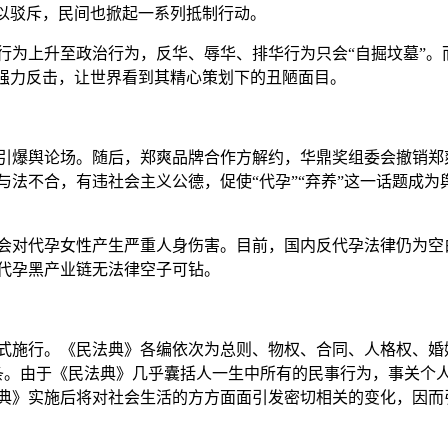
予以驳斥，民间也掀起一系列抵制行动。
行为上升至政治行为，反华、辱华、排华行为只会“自掘坟墓”。
以强力反击，让世界看到其精心策划下的丑陋面目。
事引爆舆论场。随后，郑爽品牌合作方解约，华鼎奖组委会撤销郑
法不合，有违社会主义公德，促使“代孕”“弃养”这一话题成为
会对代孕女性产生严重人身伤害。目前，国内反代孕法律仍为空
代孕黑产业链无法律空子可钻。
正式施行。《民法典》各编依次为总则、物权、合同、人格权、婚
0条。由于《民法典》几乎囊括人一生中所有的民事行为，事关个
典》实施后将对社会生活的方方面面引发密切相关的变化，因而