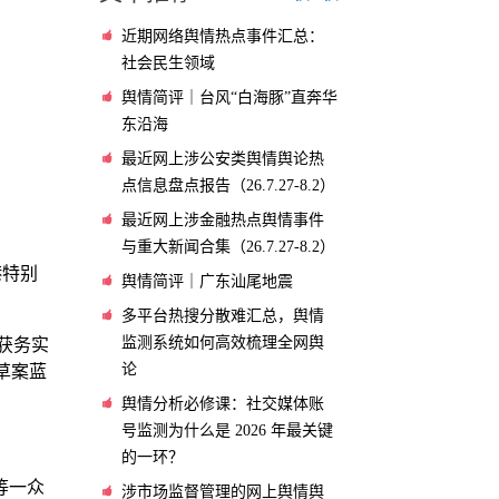
近期网络舆情热点事件汇总：
社会民生领域
舆情简评｜台风“白海豚”直奔华
东沿海
最近网上涉公安类舆情舆论热
点信息盘点报告（26.7.27-8.2）
最近网上涉金融热点舆情事件
与重大新闻合集（26.7.27-8.2）
港特别
舆情简评｜广东汕尾地震
多平台热搜分散难汇总，舆情
监测系统如何高效梳理全网舆
获务实
论
草案蓝
舆情分析必修课：社交媒体账
号监测为什么是 2026 年最关键
的一环？
等一众
涉市场监督管理的网上舆情舆