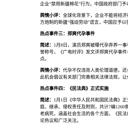
企业“禁用新疆棉花”行为，中国政府部门
舆情小评：
全球化背景下，企业不能将经济
方炮制的新疆“强迫劳动”谎言，中国应予
热点事件三：郑爽代孕事件
简述：
1月8日，演员郑爽被曝代孕弃养一
誉称号，《广电时评》发文评郑爽代孕事件与
点。
舆情小评：
代孕不仅违背人类伦理道德，还
此机会倡议有关部门完善相关法律法规，让
热点事件四：《民法典》正式实施
简述：
1月1日《中华人民共和国民法典》
庭、继承、侵权责任及附则，共计7编126
老病死，涵盖社会生活的各个方面，《民法
论热议和广泛关注。