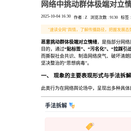
网络中挑动群体极端对立
2025-10-04 16:30
作者
:
Z
浏览次数
:
9130
标签
:
"速读全网"舆情，了解传播路径，把握发展态
恶意挑动群体极端对立情绪
，是指部分网络
目的，通过
“贴标签”、“污名化”、“拉踩引战
而撕裂社会共识、制造网络戾气、破坏清朗
坚决整治的“思想病毒”。
一、 现象的主要表现形式与手法拆
此类行为在网络舆论场中，呈现出多种具体