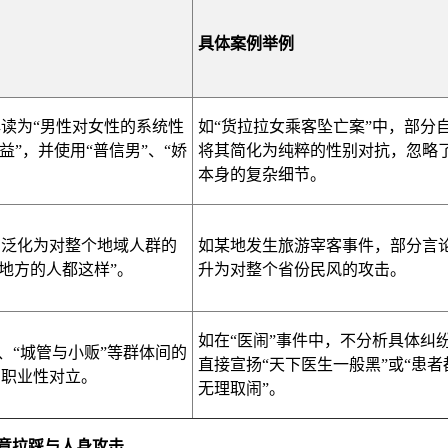
具体案例举例
读为“男性对女性的系统性
如“货拉拉女乘客坠亡案”中，部分
益”，并使用“普信男”、“娇
将其简化为纯粹的性别对抗，忽略
本身的复杂细节。
，泛化为对整个地域人群的
如某地发生旅游宰客事件，部分言
X地方的人都这样”。
升为对整个省份民风的攻击。
如在“医闹”事件中，不分析具体纠
”、“城管与小贩”等群体间的
直接宣扬“天下医生一般黑”或“患者
的职业性对立。
无理取闹”。
恶意拉踩与人身攻击