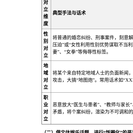
对
立
典型手法与话术
维
度
性
将普通的婚恋纠纷、刑事案件，刻意解
别
压迫”或“女性利用性别优势谋取不当利
对
妻”、“女拳”等侮辱性标签。
立
地
域
将某个来自特定地域人士的负面新闻
对
攻击，大搞“地图炮”。常用话术如“X
立
职
业
恶意放大“医生与患者”、“教师与家长
对
矛盾，将个案纠纷，渲染为不可调和
立
（二）借文体娱乐话题，进行“饭圈化”的