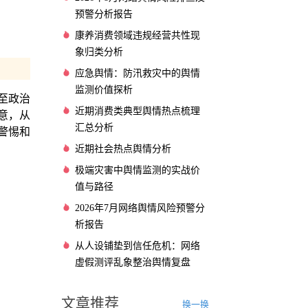
预警分析报告
康养消费领域违规经营共性现
象归类分析
应急舆情：防汛救灾中的舆情
监测价值探析
至政治
近期消费类典型舆情热点梳理
意，从
汇总分析
警惕和
近期社会热点舆情分析
极端灾害中舆情监测的实战价
值与路径
2026年7月网络舆情风险预警分
析报告
从人设铺垫到信任危机：网络
虚假测评乱象整治舆情复盘
文章推荐
换一换