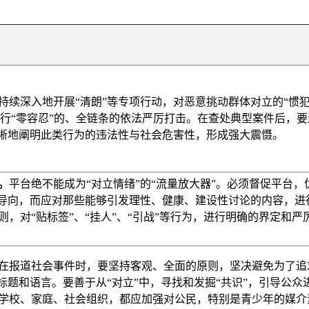
持续深入地开展“清朗”等专项行动，对恶意挑动群体对立的“惯犯
进行“零容忍”的、全链条的依法严厉打击。在查处典型案件后，要
清晰地阐明此类行为的违法性与社会危害性，形成强大震慑。
。
平台绝不能成为“对立情绪”的“流量放大器”。必须督促平台，
为导向，而应对那些能够引发理性、健康、建设性讨论的内容，进
，对“贴标签”、“挂人”、“引战”等行为，进行明确的界定和严
在报道社会事件时，要坚持客观、全面的原则，坚决避免为了追
标题和语言。要善于从“对立”中，寻找和发掘“共识”，引导公众
学校、家庭、社会组织，都应加强对公民，特别是青少年的媒介