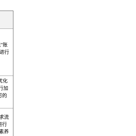
”账
进行
优化
行加
厉的
求流
进行
素养