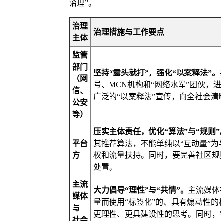
治理”。
治理
治理措施与工作要点
主体
监管
部门
坚持“露头就打”，强化“以案释法”。
（网
号、MCN机构和“网络水军”团伙，
信、
广泛的“以案释法”宣传，向全社会
公安
等）
压实主体责任，优化“算法”与“规则”
平台
其推荐算法，不能单纯以“互动量”
方
权和流量扶持。同时，要完善社区规则
处置。
主流
大力倡导“理性”与“共情”。
主流媒体
媒体
量而使用“标签化”的、具有煽动性的
与
更理性、更具建设性的思考。同时，
社会