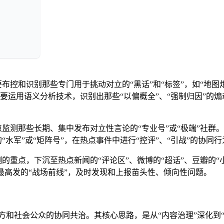
要布控和识别那些专门用于挑动对立的“黑话”和“标签”，如“地图
。要运用语义分析技术，识别出那些“以偏概全”、“强制归因”的煽
点监测那些长期、集中发布对立性言论的“专业号”或“极端”社群
水军”或“矩阵号”，在热点事件中进行“控评”、“引战”的协同行
的重点，下沉至热点新闻的“评论区”、微博的“超话”、豆瓣的“
”最高发的“战场前线”，及时发现和上报苗头性、倾向性问题。
方和社会公众的协同共治。其核心思路，是从“内容治理”深化到