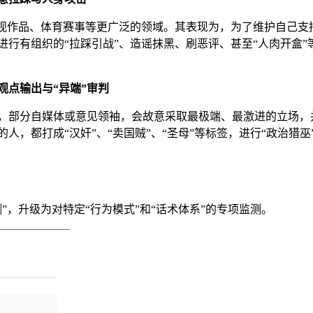
影视作品、体育赛事等更广泛的领域。其表现为，为了维护自己支
行有组织的“拉踩引战”、造谣抹黑、刷恶评、甚至“人肉开盒”
观点输出与“异端”审判
，部分自媒体或意见领袖，会故意采取最极端、最激进的立场，
，都打成“汉奸”、“卖国贼”、“圣母”等标签，进行“政治猎巫
”，升级为对特定“行为模式”和“话术体系”的专项监测。