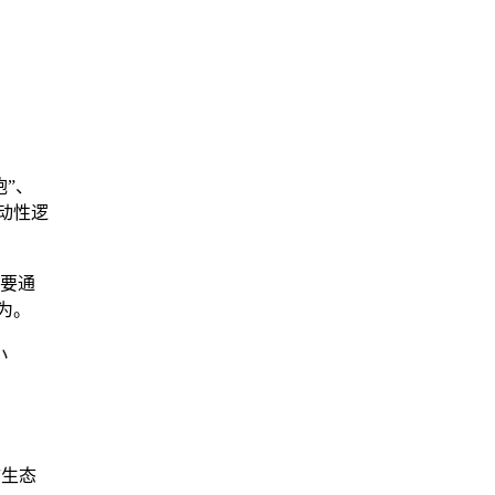
炮”、
动性逻
。要通
为。
小
“生态