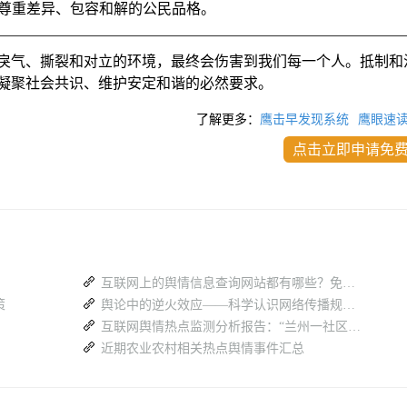
尊重差异、包容和解的公民品格。
戾气、撕裂和对立的环境，最终会伤害到我们每一个人。抵制和
凝聚社会共识、维护安定和谐的必然要求。
了解更多：
鹰击早发现系统
鹰眼速
点击立即申请免
互联网上的舆情信息查询网站都有哪些？免费的有没有？
策
舆论中的逆火效应——科学认识网络传播规律系列文章
互联网舆情热点监测分析报告：“兰州一社区电话疑似故意占线”
近期农业农村相关热点舆情事件汇总