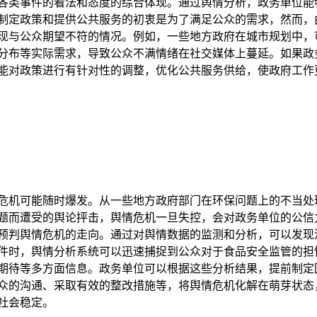
各类事件的看法和态度的综合体现。通过舆情分析，政务单位能
制定政策和提供公共服务的初衷是为了满足公众的需求，然而，
现与公众期望不符的情况。例如，一些地方政府在城市规划中，
分布等实际需求，导致公众不满情绪在社交媒体上蔓延。如果政
能对政策进行有针对性的调整，优化公共服务供给，使政府工作
危机可能随时爆发。从一些地方政府部门在环保问题上的不当处
题而遭受的舆论抨击，舆情危机一旦失控，会对政务单位的公信
预判舆情危机的走向。通过对舆情数据的监测和分析，可以发现
件时，舆情分析系统可以迅速捕捉到公众对于食品安全监管的担
期待等多方面信息。政务单位可以根据这些分析结果，提前制定
众的沟通、采取有效的整改措施等，将舆情危机化解在萌芽状态
社会稳定。