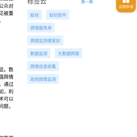
标签云
换一换
公众对
见被重
蚁坊
蚁坊软件
。
舆情服务商
舆情监测哪家好
数据监测
大数据舆情
舆情信息收集
显。数
强舆情
政府舆情监测
。通过
如，利
术可以
问题，