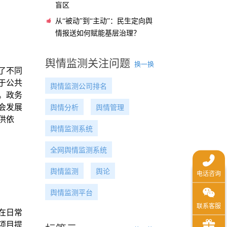
盲区
从“被动”到“主动”：民生定向舆
情报送如何赋能基层治理？
舆情监测关注问题
换一换
了不同
于公共
舆情监测公司排名
。政务
会发展
舆情分析
舆情管理
供依
舆情监测系统
全网舆情监测系统
舆情监测
舆论
舆情监测平台
在日常
项目提