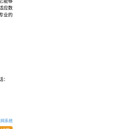
它能够
适应数
专业的
话：
读网系统