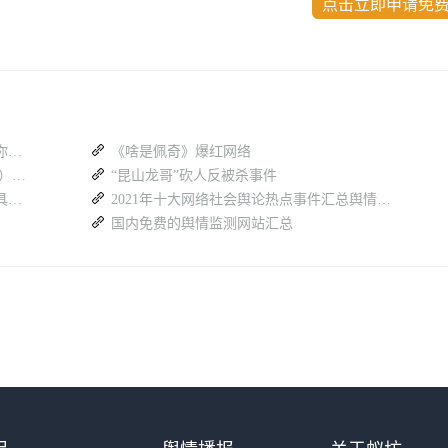
点击立即申请免
不良信息检测太慢？舆情监测系统这样帮你提效
《啥是佩奇》爆红网络
政务舆情监测软件免费试用大全（2026 版）：蚁坊软件凭什么成为政府首选？
“昆山龙哥”砍人反被杀事件
全网舆情信息杂乱，如何借助舆情监测工具输出标准化研判材料
2021年十大网络社会舆论热点事件汇总舆情分析
国内免费的舆情监测网站汇总