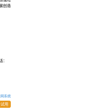
展创造
话：
读网系统
费试用