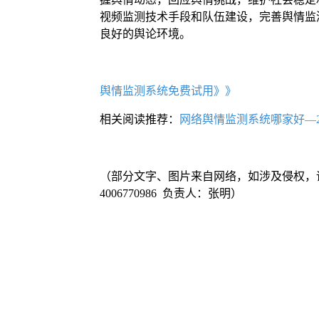
视频监测技术手段和队伍建设，完善舆情监
良好的舆论环境。
舆情监测系统免费试用》》
相关阅读推荐：
网络舆情监测系统哪家好—20
（部分文字、图片来自网络，如涉及侵权，
4006770986 负责人：张明）