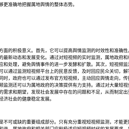
够更准确地把握属地舆情的整体态势。
方面的积极意义。首先，它可以提高舆情监测的时效性和准确性
的最新动态和发展变化。通过对短视频的实时监测，属地政府和
应和处理，避免舆情事件的进一步发酵和扩散。其次，短视频监
可以通过监测短视频平台上的民意反馈，及时回应民众关切，解
同时，政府也可以通过发布官方短视频，主动回应舆情走向，传
频监测还可以为属地政府的决策提供有力支持。通过对大量短视
的需求和期望，发现社会发展中存在的问题和不足，从而制定出
经济社会的健康稳定发展。
是不可或缺的重要组成部分。只有充分重视短视频监测，才能更
和谐。属地政府和相关部门应积极适应短视频时代的发展要求，