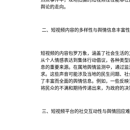
舆论的走向。
二、短视频内容的多样性与舆情信息丰富性
短视频的内容包罗万象，涵盖了社会生活的
从个人情感表达到集体行动倡议，各种类型
息的重要来源。在属地舆情监测中，通过监
求。这些声音可能涉及当地的民生问题、社
了丰富而全面的舆情信息。例如，一些反映
将民众的不满和期待传递出来，为政府的决
三、短视频平台的社交互动性与舆情回应难