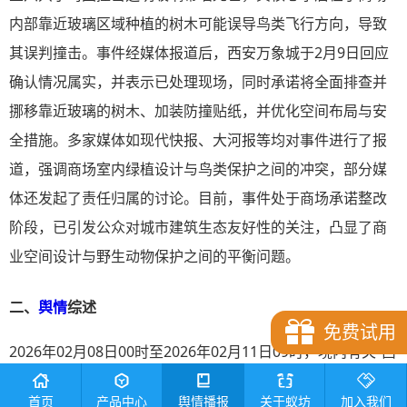
内部靠近玻璃区域种植的树木可能误导鸟类飞行方向，导致
其误判撞击。事件经媒体报道后，西安万象城于2月9日回应
确认情况属实，并表示已处理现场，同时承诺将全面排查并
挪移靠近玻璃的树木、加装防撞贴纸，并优化空间布局与安
全措施。多家媒体如现代快报、大河报等均对事件进行了报
道，强调商场室内绿植设计与鸟类保护之间的冲突，部分媒
体还发起了责任归属的讨论。目前，事件处于商场承诺整改
阶段，已引发公众对城市建筑生态友好性的关注，凸显了商
业空间设计与野生动物保护之间的平衡问题。
二、
舆情
综述
免费试用
2026年02月08日00时至2026年02月11日09时，境内有关“西
安万象城多只小鸟撞玻璃墙身亡”的舆情信息主要传播平台为
首页
产品中心
舆情播报
关于蚁坊
加入我们