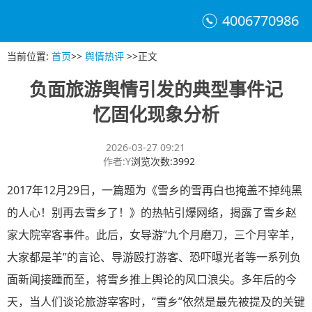
4006770986
当前位置
:
首页
>>
舆情热评
>>
正文
负面旅游舆情引发的典型事件记
忆固化现象分析
2026-03-27 09:21
作者
:
Y
浏览次数
:
3992
2017年12月29日，一篇题为《雪乡的雪再白也掩盖不掉纯黑
的人心！别再去雪乡了！》的热帖引爆网络，揭露了雪乡赵
家大院宰客事件。此后，女导游“九个月磨刀，三个月宰羊，
大家都是羊”的言论、导游殴打游客、恐吓曝光者等一系列负
面新闻接踵而至，将雪乡推上舆论的风口浪尖。多年后的今
天，当人们谈论旅游宰客时，“雪乡”依然是最先被提及的关键