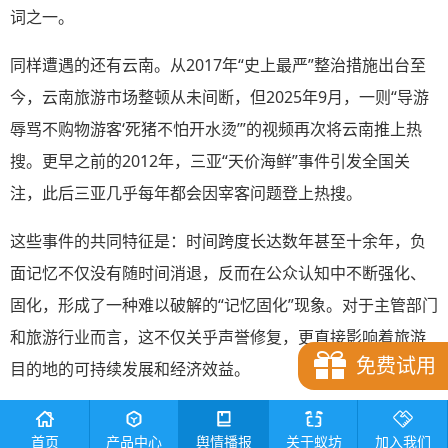
词之一。
同样遭遇的还有云南。从2017年“史上最严”整治措施出台至
今，云南旅游市场整顿从未间断，但2025年9月，一则“导游
辱骂不购物游客‘死猪不怕开水烫’”的视频再次将云南推上热
搜。更早之前的2012年，三亚“天价海鲜”事件引发全国关
注，此后三亚几乎每年都会因宰客问题登上热搜。
这些事件的共同特征是：时间跨度长达数年甚至十余年，负
面记忆不仅没有随时间消退，反而在公众认知中不断强化、
固化，形成了一种难以破解的“记忆固化”现象。对于主管部门
和旅游行业而言，这不仅关乎声誉修复，更直接影响着旅游
免费试用
目的地的可持续发展和经济效益。
本文从
舆情
专业视角出发，系统分析负面旅游舆情事件记忆
首页
产品中心
舆情播报
关于蚁坊
加入我们