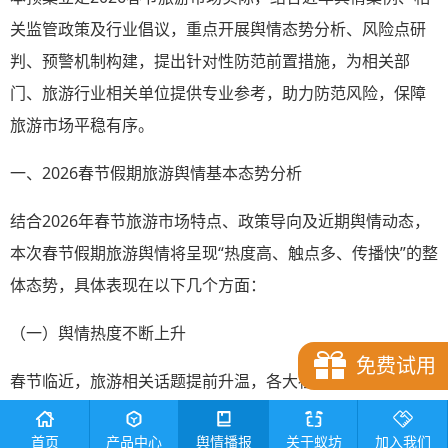
关监管政策及行业倡议，重点开展舆情态势分析、风险点研
判、预警机制构建，提出针对性防范前置措施，为相关部
门、旅游行业相关单位提供专业参考，助力防范风险，保障
旅游市场平稳有序。
一、2026春节假期旅游舆情基本态势分析
结合2026年春节旅游市场特点、政策导向及近期舆情动态，
本次春节假期旅游舆情将呈现“热度高、触点多、传播快”的整
体态势，具体表现在以下几个方面：
（一）舆情热度不断上升
免费试用
春节临近，旅游相关话题提前升温，各大社交平台、新闻媒
体关于春节旅游目的地、攻略等内容讨论量激增。据鹰眼速
首页
产品中心
舆情播报
关于蚁坊
加入我们
读网监测，2026年1月以来“春节旅游”相关全网信息量呈指数