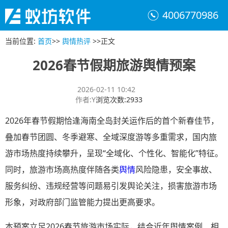
4006770986
当前位置
:
首页
>>
舆情热评
>>
正文
2026春节假期旅游舆情预案
2026-02-11 10:42
作者
:
Y
浏览次数
:
2933
2026年春节假期恰逢海南全岛封关运作后的首个新春佳节，
叠加春节团圆、冬季避寒、全域深度游等多重需求，国内旅
游市场热度持续攀升，呈现“全域化、个性化、智能化”特征。
同时，旅游市场高热度伴随各类
舆情
风险隐患，安全事故、
服务纠纷、违规经营等问题易引发舆论关注，损害旅游市场
形象，对政府部门监管能力提出更高要求。
本预案立足2026春节旅游市场实际，结合近年舆情案例、相