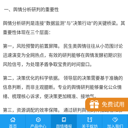
一、舆情分析研判的重要性
舆情分析研判是连接"数据监测"与"决策行动"的关键桥梁。其
重要性体现在三个层面：
第一，风险预警的前置屏障。 民生类舆情往往从小范围讨论
迅速演变为全网热点，有效的研判能够在舆情发酵初期识别
风险信号，为处理矛盾争取宝贵的时间窗口。
第二，决策优化的科学依据。 领导层的决策需要基于准确的
信息判断，而非主观臆断。专业的舆情研判能够量化公众情
绪、梳理核心诉求，使决策更加精准、接地气。
免费试用
第三，资源调配的效率保障。 通过研判舆情的传播路径和影
响范围，可以合理配置人力、物力资源，避免"一刀切"式的
首页
产品中心
舆情播报
关于蚁坊
加入我们