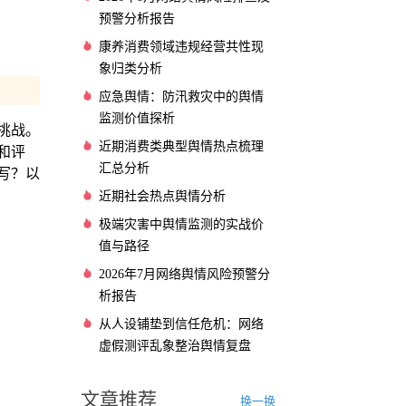
预警分析报告
康养消费领域违规经营共性现
象归类分析
应急舆情：防汛救灾中的舆情
监测价值探析
挑战。
近期消费类典型舆情热点梳理
和评
汇总分析
写？以
近期社会热点舆情分析
极端灾害中舆情监测的实战价
值与路径
2026年7月网络舆情风险预警分
析报告
从人设铺垫到信任危机：网络
虚假测评乱象整治舆情复盘
文章推荐
换一换