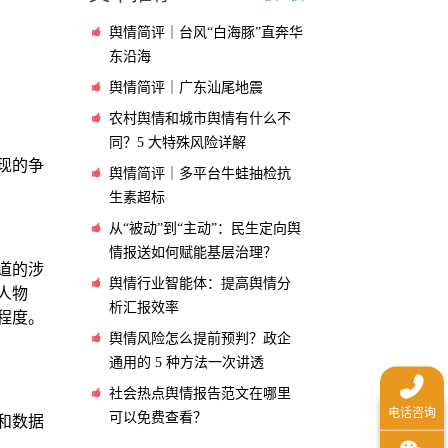
舆情简评｜台风“白海豚”直奔华
东沿海
舆情简评｜广东汕尾地震
农村舆情和城市舆情有什么不
同？5 大特殊风险详解
现的争
舆情简评｜多平台牛蛙抽检抗
生素超标
从“被动”到“主动”：民生定向舆
情报送如何赋能基层治理？
道的涉
舆情行业智能体：提高舆情分
人物
析汇报效率
程度。
舆情风险怎么提前预判？政企
通用的 5 种方法一次讲透
社会热点舆情报告范文在哪里
可以免费查看？
和数据