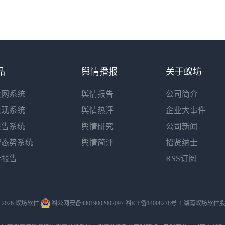
品
舆情播报
关于蚁坊
读网系统
舆情报告
公司简介
发现系统
舆情热评
企业大事件
报告系统
舆情研究
公司新闻
情态势系统
舆情简评
招贤纳士
析报告
RSS订阅
 © 2026 蚁坊软件
湘公网安备43019002002097
湘ICP备14008278号-4
湖南蚁坊软件股