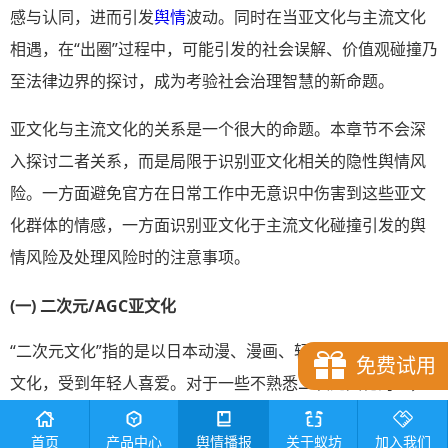
感与认同，进而引发
舆情
波动。同时在当亚文化与主流文化
相遇，在“出圈”过程中，可能引发的社会误解、价值观碰撞乃
至法律边界的探讨，成为考验社会治理智慧的新命题。
亚文化与主流文化的关系是一个很大的命题。本章节不会深
入探讨二者关系，而是局限于识别亚文化相关的隐性舆情风
险。一方面避免官方在日常工作中无意识中伤害到这些亚文
化群体的情感，一方面识别亚文化于主流文化碰撞引发的舆
情风险及处理风险时的注意事项。
(一) 二次元/AGC亚文化
“二次元文化”指的是以日本动漫、漫画、轻小说等为代表的亚
免费试用
文化，受到年轻人喜爱。对于一些不熟悉二次元文化的人，
可能会对该文化存在误解，如认为cosplay是奇装异服、年轻
首页
产品中心
舆情播报
关于蚁坊
加入我们
人搞这个就是不好好学习等。光明日报曾经发表文章《以宽