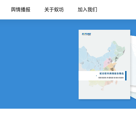
舆情播报
关于蚁坊
加入我们