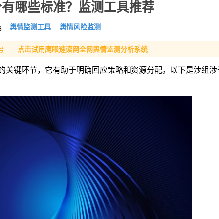
分有哪些标准？监测工具推荐
舆情监测工具
舆情风险监测
签
:
势——
点击试用鹰眼速读网全网舆情监测分析系统
的关键环节，它有助于明确回应策略和资源分配。以下是涉组涉