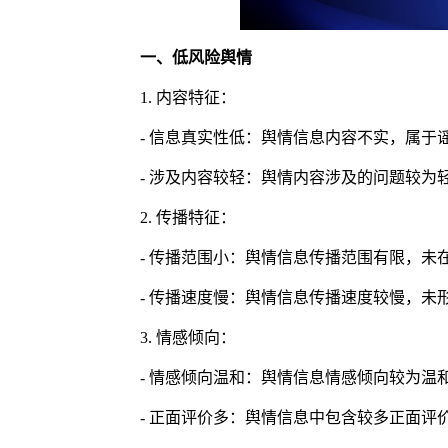
一、低风险舆情
1. 内容特征：
- 信息真实性低：舆情信息内容不实，属于
- 涉及内容较轻：舆情内容涉及的问题较为
2. 传播特征：
- 传播范围小：舆情信息传播范围有限，未
- 传播速度慢：舆情信息传播速度较慢，未
3. 情感倾向：
- 情感倾向温和：舆情信息情感倾向较为温
- 正面评价多：舆情信息中包含较多正面评