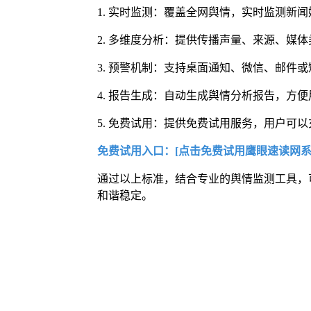
1. 实时监测：覆盖全网舆情，实时监测新
2. 多维度分析：提供传播声量、来源、媒
3. 预警机制：支持桌面通知、微信、邮件
4. 报告生成：自动生成舆情分析报告，方
5. 免费试用：提供免费试用服务，用户可
免费试用入口：[点击免费试用鹰眼速读网系
通过以上标准，结合专业的舆情监测工具，
和谐稳定。