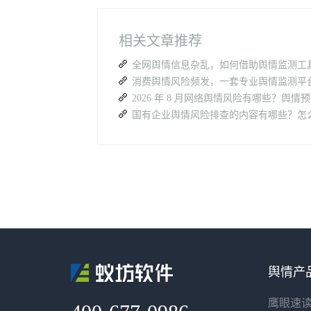
相关文章推荐
舆情产
鹰眼速