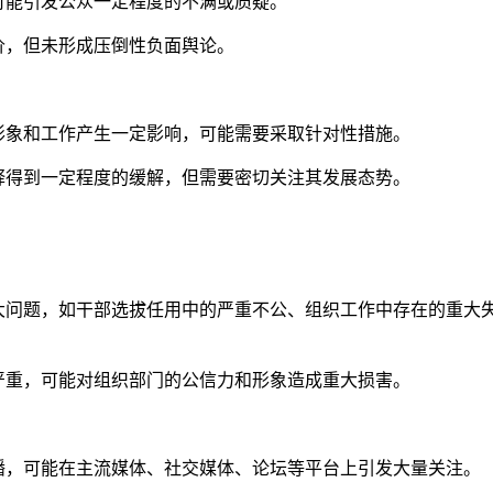
可能引发公众一定程度的不满或质疑。
价，但未形成压倒性负面舆论。
的形象和工作产生一定影响，可能需要采取针对性措施。
解释得到一定程度的缓解，但需要密切关注其发展态势。
重大问题，如干部选拔任用中的严重不公、组织工作中存在的重大
常严重，可能对组织部门的公信力和形象造成重大损害。
传播，可能在主流媒体、社交媒体、论坛等平台上引发大量关注。