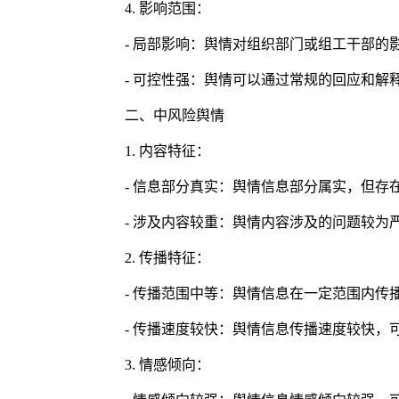
4. 影响范围：
- 局部影响：舆情对组织部门或组工干部
- 可控性强：舆情可以通过常规的回应和解
二、中风险舆情
1. 内容特征：
- 信息部分真实：舆情信息部分属实，但存
- 涉及内容较重：舆情内容涉及的问题较
2. 传播特征：
- 传播范围中等：舆情信息在一定范围内
- 传播速度较快：舆情信息传播速度较快，
3. 情感倾向：