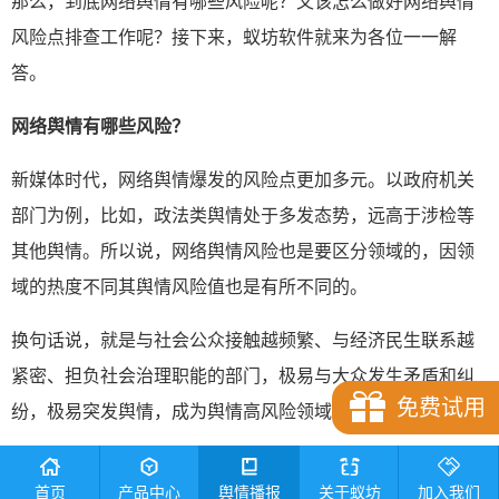
那么，到底网络舆情有哪些风险呢？又该怎么做好网络舆情
风险点排查工作呢？接下来，蚁坊软件就来为各位一一解
答。
网络舆情有哪些风险
？
新媒体时代，网络舆情爆发的风险点更加多元。以政府机关
部门为例，比如，政法类舆情处于多发态势，远高于涉检等
其他舆情。所以说，网络舆情风险也是要区分领域的，因领
域的热度不同其舆情风险值也是有所不同的。
换句话说，就是与社会公众接触越频繁、与经济民生联系越
紧密、担负社会治理职能的部门，极易与大众发生矛盾和纠
免费试用
纷，极易突发舆情，成为舆情高风险领域。
除此之外，公众关注的新焦点也极易成为舆情突发源。因为
首页
产品中心
舆情播报
关于蚁坊
加入我们