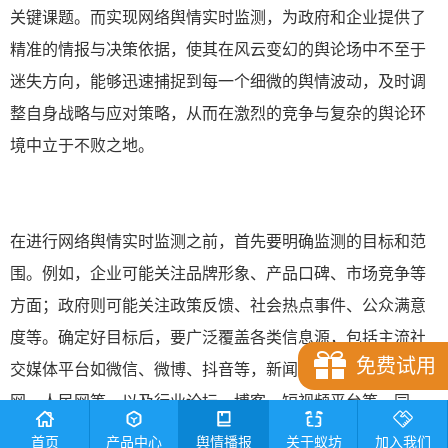
关键课题。而实现网络舆情实时监测，为政府和企业提供了
精准的情报与决策依据，使其在风云变幻的舆论场中不至于
迷失方向，能够迅速捕捉到每一个细微的舆情波动，及时调
整自身战略与应对策略，从而在激烈的竞争与复杂的舆论环
境中立于不败之地。
在进行网络舆情实时监测之前，首先要明确监测的目标和范
围。例如，企业可能关注品牌形象、产品口碑、市场竞争等
方面；政府则可能关注政策反馈、社会热点事件、公众满意
度等。确定好目标后，要广泛覆盖各类信息源，包括主流社
免费试用
交媒体平台如微信、微博、抖音等，新闻媒体网站如新华
网、人民网等，以及行业论坛、博客、短视频平台等。同
时，建立丰富的关键词库至关重要，应涵盖组织名称、产品
首页
产品中心
舆情播报
关于蚁坊
加入我们