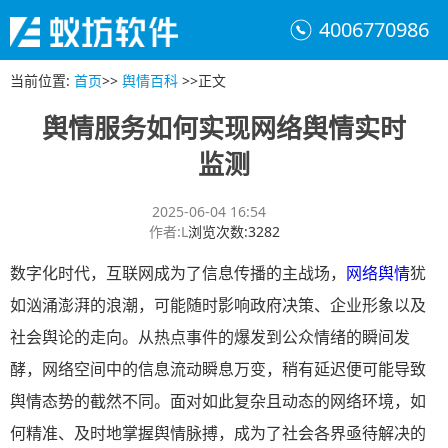
4006770986
当前位置
:
首页
>>
舆情百科
>>
正文
舆情服务如何实现网络舆情实时
监测
2025-06-04 16:54
作者
:
L
浏览次数
:
3282
数字化时代，互联网成为了信息传播的主战场，
网络舆情
犹
如汹涌澎湃的浪潮，可能随时影响政府决策、企业形象以及
社会舆论的走向。从热点事件的爆发到公众情绪的瞬间发
酵，网络空间中的信息流动瞬息万变，稍有延迟便可能导致
舆情态势的截然不同。面对如此复杂且动态的网络环境，如
何精准、及时地掌握舆情脉搏，成为了社会各界亟待解决的