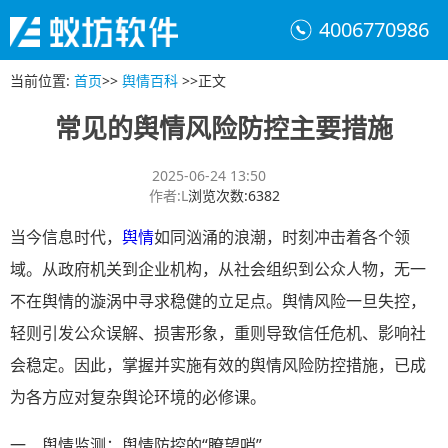
4006770986
当前位置
:
首页
>>
舆情百科
>>
正文
常见的舆情风险防控主要措施
2025-06-24 13:50
作者
:
L
浏览次数
:
6382
当今信息时代，
舆情
如同汹涌的浪潮，时刻冲击着各个领
域。从政府机关到企业机构，从社会组织到公众人物，无一
不在舆情的漩涡中寻求稳健的立足点。舆情风险一旦失控，
轻则引发公众误解、损害形象，重则导致信任危机、影响社
会稳定。因此，掌握并实施有效的舆情风险防控措施，已成
为各方应对复杂舆论环境的必修课。
一、舆情监测：舆情防控的“瞭望哨”