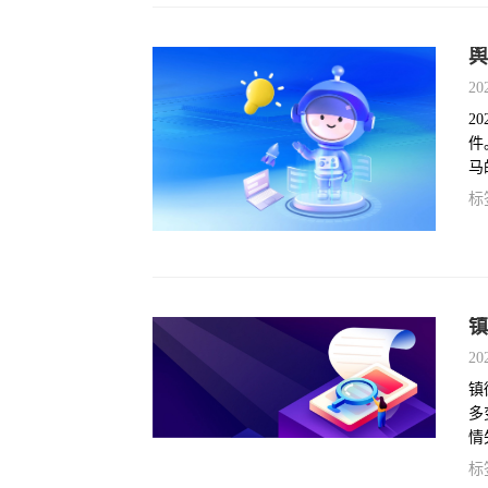
舆
20
2
件
马
米
标
窒
镇
20
镇
多
情
强
标
舆