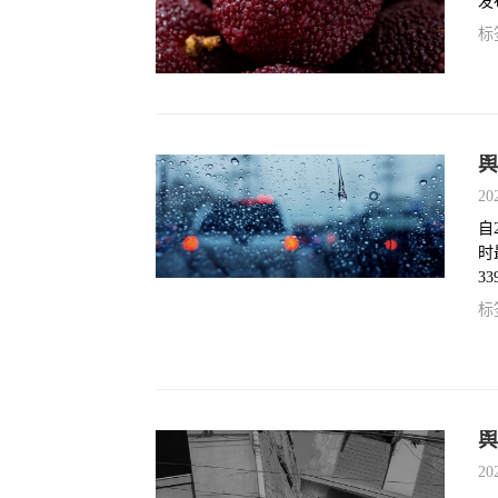
发
加
标
起
动
达
舆
20
自
时
3
较
标
停
舆
20