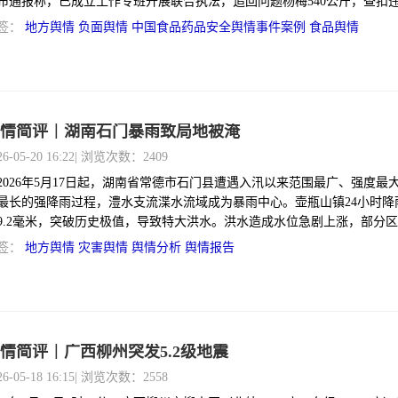
布通报称，已成立工作专班开展联合执法，追回问题杨梅540公斤，查扣
剂20.1公斤，并对查处的问题产品全部销毁。目前，已行政立案12起，刑
签：
地方舆情
负面舆情
中国食品药品安全舆情事件案例
食品舆情
，刑事拘留5人。通报表示，自5月15日起，当地已启动为期45天的专项整
，覆盖杨梅采摘上市全周期，通过干部驻点监督、严格落实检验合格销售
标合格证等制度，加强从收购到销售的全过程监管。
情简评｜湖南石门暴雨致局地被淹
26-05-20 16:22
| 浏览次数：2409
2026年5月17日起，湖南省常德市石门县遭遇入汛以来范围最广、强度最
最长的强降雨过程，澧水支流渫水流域成为暴雨中心。壶瓶山镇24小时降
39.2毫米，突破历史极值，导致特大洪水。洪水造成水位急剧上涨，部分
往常涨高近20米，有桥梁在短时间内被冲毁，临河房屋被淹至两三层，当
签：
地方舆情
灾害舆情
舆情分析
舆情报告
水停电及通讯中断情况。
情简评｜广西柳州突发5.2级地震
26-05-18 16:15
| 浏览次数：2558