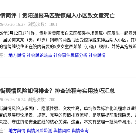
情简评｜贵阳通报马匹受惊闯入小区致女童死亡
26-05-26 16:27
| 浏览次数：1861
026年5月12日17时许，贵州省贵阳市白云区都溪林场家属小区发生一起意
。居民何某某（男，61岁）饲养的两匹马因受惊挣脱束缚后闯入小区，其
的缰绳缠绕住正在院内玩耍的5岁女童严某某（小璇）颈部，并将其拖拽
。女童随后被送医救治，但因伤势过重不幸离世，法医鉴定死因为勒颈致
签：
地方舆情
社会舆论热点
社会事件舆情分析
社会舆情
息合并颅脑损伤。
街舆情风险如何排查？排查流程与实用技巧汇总
26-05-26 16:24
| 浏览次数：700
街舆情风险点多面广、隐蔽性强、突发性高，单纯依靠标准化流程难以适
变的基层舆论场景。规范、完整的舆情排查流程，是基层提前发现隐患、
失控、守住舆论安全底线的核心关键。这里，本文有整理一批简单易用、
的舆情排查实用技巧，助力基层工作人员高效精准排查舆情风险，提前化
签：
地方舆情
舆情风险监测
舆情风险
舆情查询
论隐患。