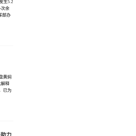
发生5.2
多次余
挥部办
。中国
工作。
行救
盘黄焖
此解释
，已为
件助力