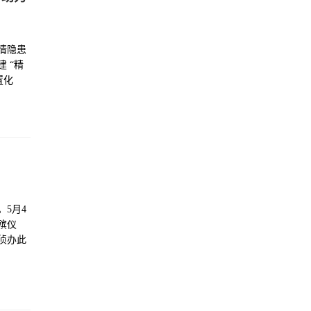
情隐患
 “精
置化
5月4
殡仪
侦办此