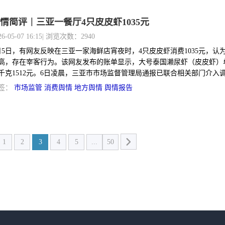
情简评｜三亚一餐厅4只皮皮虾1035元
26-05-07 16:15
| 浏览次数：2940
月5日，有网友反映在三亚一家海鲜店宵夜时，4只皮皮虾消费1035元，认
高，存在宰客行为。该网友发布的账单显示，大号泰国濑尿虾（皮皮虾）
千克1512元。6日凌晨，三亚市市场监督管理局通报已联合相关部门介入
启动先行赔付机制。
签：
市场监管
消费舆情
地方舆情
舆情报告
1
2
3
4
5
...
50