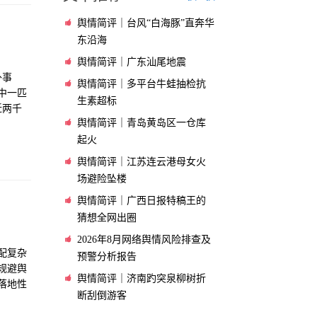
舆情简评｜台风“白海豚”直奔华
东沿海
舆情简评｜广东汕尾地震
外事
舆情简评｜多平台牛蛙抽检抗
中一匹
生素超标
近两千
舆情简评｜青岛黄岛区一仓库
机械性
起火
舆情简评｜江苏连云港母女火
场避险坠楼
舆情简评｜广西日报特稿王的
猜想全网出圈
2026年8月网络舆情风险排查及
配复杂
预警分析报告
规避舆
舆情简评｜济南趵突泉柳树折
落地性
断刮倒游客
解各类