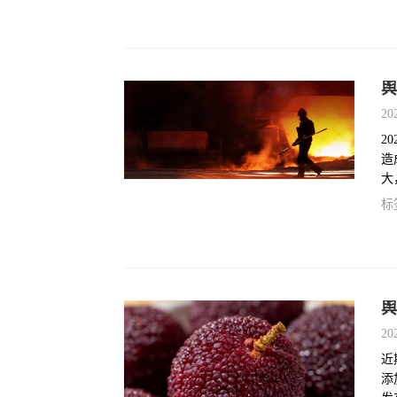
舆
20
2
造
大
与
标
起
舆
20
近
添