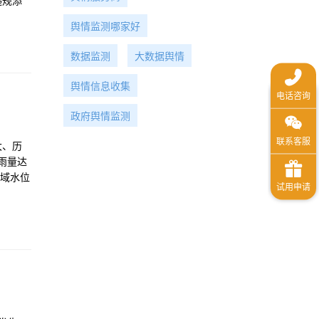
违规添
事立案2
舆情监测哪家好
治行
、承诺
数据监测
大数据舆情
舆情信息收集
政府舆情监测
大、历
雨量达
区域水位
地出现