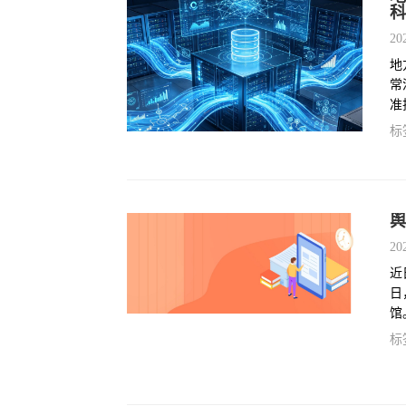
科
20
地
常
准
解
标
舆
20
近
日
馆
案
标