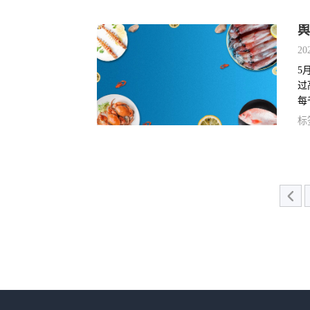
舆
20
5
过
每
并
标