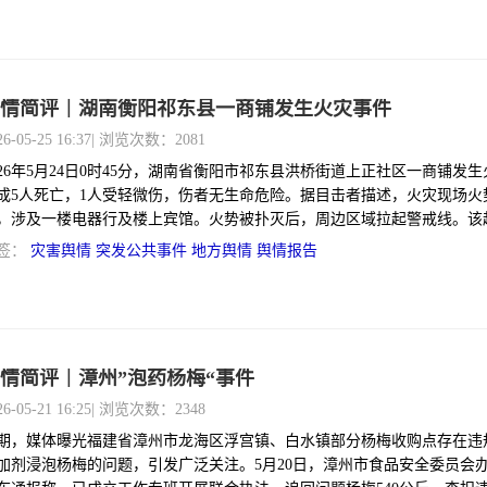
情简评｜湖南衡阳祁东县一商铺发生火灾事件
26-05-25 16:37
| 浏览次数：2081
026年5月24日0时45分，湖南省衡阳市祁东县洪桥街道上正社区一商铺发
成5人死亡，1人受轻微伤，伤者无生命危险。据目击者描述，火灾现场火
，涉及一楼电器行及楼上宾馆。火势被扑灭后，周边区域拉起警戒线。该
同年5月12日发生在衡阳市雁峰区雁峰街道厉家冲社区锁厂家属区居民楼
签：
灾害舆情
突发公共事件
地方舆情
舆情报告
火灾（造成5死2伤）均被认定为性质恶劣、教训深刻的事故。
情简评｜漳州”泡药杨梅“事件
26-05-21 16:25
| 浏览次数：2348
期，媒体曝光福建省漳州市龙海区浮宫镇、白水镇部分杨梅收购点存在违
加剂浸泡杨梅的问题，引发广泛关注。5月20日，漳州市食品安全委员会