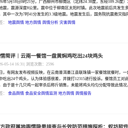
026年5月18日0时21分，广西柳州市柳南区（北纬24.38度，东经109.26度）
地震，震源深度8公里。震中位于柳南区太阳村镇。此次地震前后共发生
，其中一次为7时41分发生的3.3级地震。地震发生后，国务院抗震救灾指
室、应急管理部启动国家地震灾害四级应急响应，并派出工作组赶赴现场
签：
地震舆情
地方舆情
舆情分析
灾害舆情
震局启动三级应急服务响应，广西壮族自治区地震局派出38人赴震中开展
州市于当日1时启动地震Ⅲ级应急响应，并调派消防救援力量51车315人进
。
情简评｜云南一餐馆一盘黄焖鸡吃出24块鸡头
26-05-14 16:31
| 浏览次数：2596
日，有网友发布视频反映，在云南普洱墨江县联珠镇一家餐馆就餐时，一
中吃出24个鸡头，认为体验感很差，并拨打12315进行投诉。餐馆员工对
，由于是十几只鸡一起宰杀后称斤销售，未能将鸡头均匀分配导致此情况
客免除了120多元的餐费，目前餐馆正常营业。
签：
食品舆情
食品安全舆情监测
地方舆情
舆情报告
方政府属地舆情隐患排查与长效防范措施探析：蚁坊软