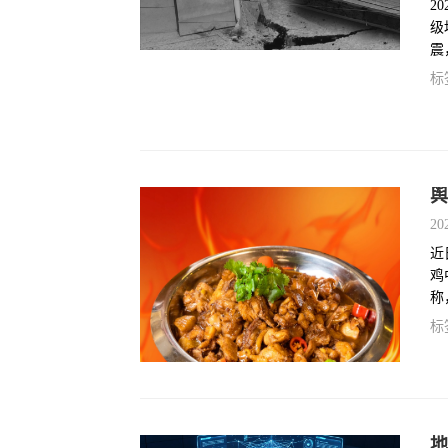
2
级
震
公
标
地
柳
援
舆
20
近
鸡
称
顾
标
地