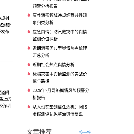
预警分析报告
康养消费领域违规经营共性现
违规封
象归类分析
旅游部
班发布
应急舆情：防汛救灾中的舆情
电瓶车
监测价值探析
近期消费类典型舆情热点梳理
汇总分析
近期社会热点舆情分析
极端灾害中舆情监测的实战价
值与路径
2026年7月网络舆情风险预警分
隧道附
析报告
路上的
经深圳
从人设铺垫到信任危机：网络
管制和
虚假测评乱象整治舆情复盘
。
文章推荐
换一换