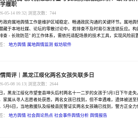
学履职
26-05-14 09:32
| 浏览次数：744
方政府属地舆情工作是维护区域稳定、畅通政民沟通的关键环节。属地舆
潜藏于本地社媒、论坛的零散讨论中，若排查不及时易引发连锁反应。构建
排查 - 长效防范” 的工作体系，需依托适配场景的技术工具，实现风险前
，蚁坊软件网络舆情监测系统为地方政府提供了可靠支撑。
签：
地方舆情
属地舆情监测
蚁坊软件
情简评｜黑龙江绥化两名女孩失联多日
26-05-08 16:13
| 浏览次数：2644
日，黑龙江绥化市望奎县坤头后村两名十一二岁的女孩于5月1日下午走失。
，家属从寻人志愿者处获悉，两名女孩已找到，但不幸遇难，遗体被送至
。5月6日，当地救援队及绥棱县民警证实两名女孩确已找到，警方正全力
，并表示后续将发布官方通报。
签：
地方舆情
社会舆论热点
社会事件舆情分析
舆情报告