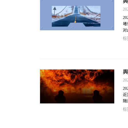
舆
20
2
堵
对
通
标
费
舆
20
2
近
隔
交
标
车