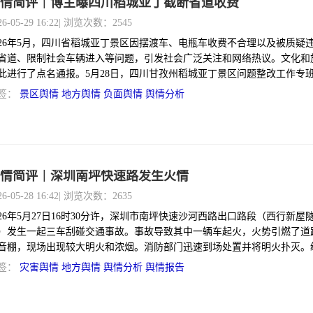
情简评｜博主曝四川稻城亚丁截断省道收费
26-05-29 16:22
| 浏览次数：2545
026年5月，四川省稻城亚丁景区因摆渡车、电瓶车收费不合理以及被质疑
省道、限制社会车辆进入等问题，引发社会广泛关注和网络热议。文化和
此进行了点名通报。5月28日，四川甘孜州稻城亚丁景区问题整改工作专
报，就相关问题向社会公众致歉，并宣布从5月29日起暂停收取观光车及
签：
景区舆情
地方舆情
负面舆情
舆情分析
用。
情简评｜深圳南坪快速路发生火情
26-05-28 16:42
| 浏览次数：2635
026年5月27日16时30分许，深圳市南坪快速沙河西路出口路段（西行新屋
）发生一起三车刮碰交通事故。事故导致其中一辆车起火，火势引燃了道
音棚，现场出现较大明火和浓烟。消防部门迅速到场处置并将明火扑灭。
警等部门通报，事故未造成人员伤亡。事发后，现场路段实施了临时交通
签：
灾害舆情
地方舆情
舆情分析
舆情报告
辆分流疏导。至次日（5月28日）早高峰前，受影响路段已部分恢复通行