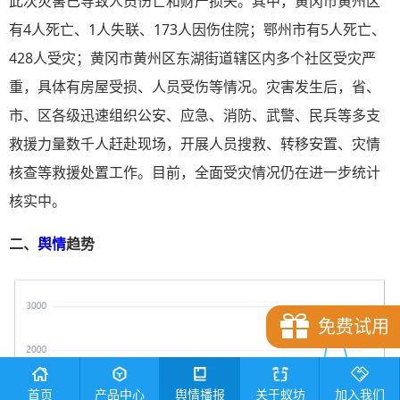
此次灾害已导致人员伤亡和财产损失。其中，黄冈市黄州区
有4人死亡、1人失联、173人因伤住院；鄂州市有5人死亡、
428人受灾；黄冈市黄州区东湖街道辖区内多个社区受灾严
重，具体有房屋受损、人员受伤等情况。灾害发生后，省、
市、区各级迅速组织公安、应急、消防、武警、民兵等多支
救援力量数千人赶赴现场，开展人员搜救、转移安置、灾情
核查等救援处置工作。目前，全面受灾情况仍在进一步统计
核实中。
二、
舆情
趋势
免费试用
首页
产品中心
舆情播报
关于蚁坊
加入我们