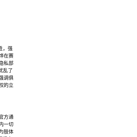
性，强
烨在赛
隐私部
扰乱了
强调俱
权的立
官方通
内一切
为肢体