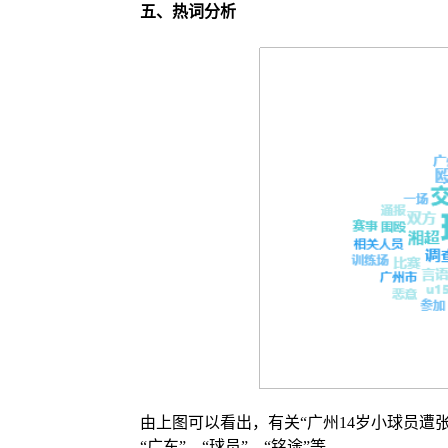
五、
热词分析
由上图可以看出，有关“广州14岁小球员遭张
“广东”、“球员”、“铭途”等。