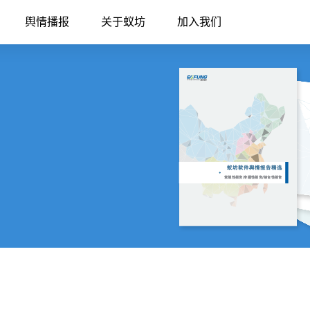
舆情播报
关于蚁坊
加入我们