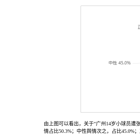
由上图可以看出，关于“广州14岁小球员遭
情占比50.3%；中性舆情次之，占比45.0