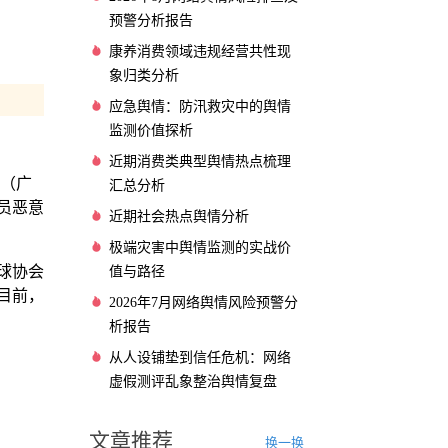
预警分析报告
康养消费领域违规经营共性现
象归类分析
应急舆情：防汛救灾中的舆情
监测价值探析
近期消费类典型舆情热点梳理
队（广
汇总分析
员恶意
近期社会热点舆情分析
极端灾害中舆情监测的实战价
球协会
值与路径
目前，
2026年7月网络舆情风险预警分
析报告
从人设铺垫到信任危机：网络
虚假测评乱象整治舆情复盘
文章推荐
换一换