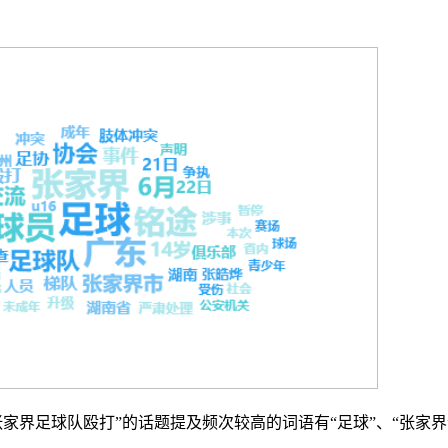
家界足球队殴打”的话题提及频次较高的词语有“足球”、“张家界