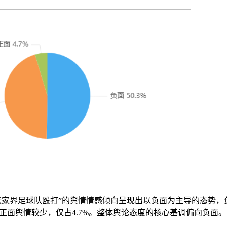
张家界足球队殴打”的舆情情感倾向呈现出以负面为主导的态势，
%；正面舆情较少，仅占4.7%。整体舆论态度的核心基调偏向负面。