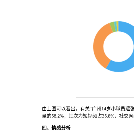
由上图可以看出，有关“广州14岁小球员遭
量的58.2%，其次为短视频占35.8%，社交网
四、
情感分析