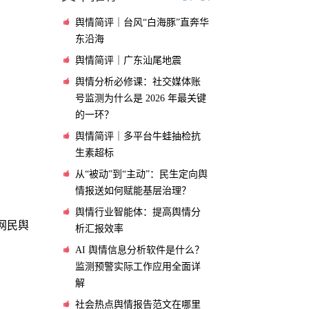
舆情简评｜台风“白海豚”直奔华
东沿海
舆情简评｜广东汕尾地震
舆情分析必修课：社交媒体账
号监测为什么是 2026 年最关键
的一环？
舆情简评｜多平台牛蛙抽检抗
生素超标
从“被动”到“主动”：民生定向舆
情报送如何赋能基层治理？
舆情行业智能体：提高舆情分
网民舆
析汇报效率
AI 舆情信息分析软件是什么？
监测预警实际工作应用全面详
解
社会热点舆情报告范文在哪里