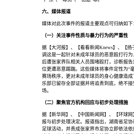
六、媒体报道
媒体对此次事件的报道主要观点可归纳如下
（一）关注事件性质与暴力行为的严重性
据【大河报】、【看看新闻Knews】、【
调这是一起针对未成年球员的恶意殴打行为
后遭张家界队相关人员围堵殴打，诊断报告
位更遭恶意踢踹。这些媒体将事件定性为“
赛场秩序，更对未成年球员的身心健康造成
乐部已留存全部证据并将追责到底，绝不接
场。
（二）聚焦官方机构回应与初步处理措施
据【新华网】、【中国新闻网】、【环球网
报与初步处理决定。报道指出，湖南省足协
足球活动，并责成张家界市足协立即依法依