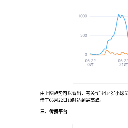
由上图趋势可以看出，有关“广州14岁小球员
情于06月22日18时达到最高峰。
三、
传播平台