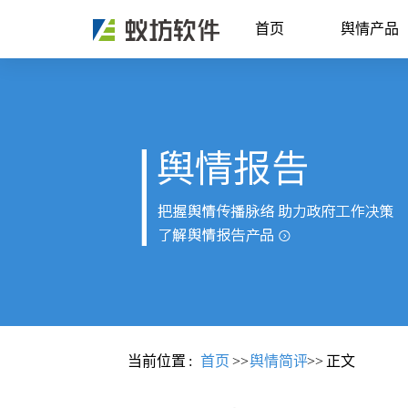
首页
舆情产品
当前位置
:
首页
>>
舆情简评
>>
正文