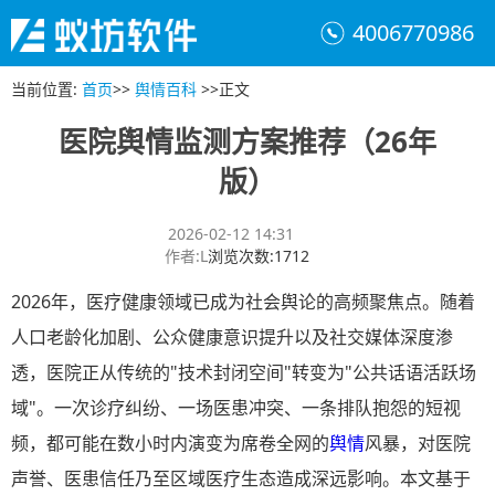
4006770986
当前位置
:
首页
>>
舆情百科
>>
正文
医院舆情监测方案推荐（26年
版）
2026-02-12 14:31
作者
:
L
浏览次数
:
1712
2026年，医疗健康领域已成为社会舆论的高频聚焦点。随着
人口老龄化加剧、公众健康意识提升以及社交媒体深度渗
透，医院正从传统的"技术封闭空间"转变为"公共话语活跃场
域"。一次诊疗纠纷、一场医患冲突、一条排队抱怨的短视
频，都可能在数小时内演变为席卷全网的
舆情
风暴，对医院
声誉、医患信任乃至区域医疗生态造成深远影响。本文基于