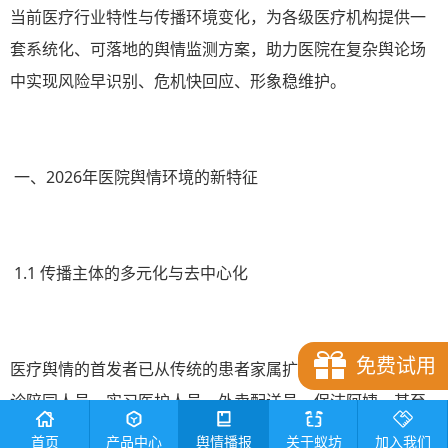
当前医疗行业特性与传播环境变化，为各级医疗机构提供一
套系统化、可落地的舆情监测方案，助力医院在复杂舆论场
中实现风险早识别、危机快回应、形象稳维护。
一、2026年医院舆情环境的新特征
1.1 传播主体的多元化与去中心化
免费试用
医疗舆情的首发者已从传统的患者家属扩展至多元主体：就
诊陪同人员、实习医护人员、外卖配送员、保洁阿姨、甚至
AI生成的虚拟账号都可能成为"爆点"制造者。短视频平台
首页
产品中心
舆情播报
关于蚁坊
加入我们