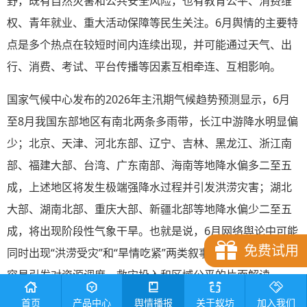
野，既有自然灾害和公共安全风险，也有教育公平、消费维
权、青年就业、重大活动保障等民生关注。6月舆情的主要特
点是多个热点在较短时间内连续出现，并可能通过天气、出
行、消费、考试、平台传播等因素互相牵连、互相影响。
国家气候中心发布的2026年主汛期气候趋势预测显示，6月
至8月我国东部地区有南北两条多雨带，长江中游降水明显偏
少；北京、天津、河北东部、辽宁、吉林、黑龙江、浙江南
部、福建大部、台湾、广东南部、海南等地降水偏多二至五
成，上述地区将发生极端强降水过程并引发洪涝灾害；湖北
大部、湖南北部、重庆大部、新疆北部等地降水偏少二至五
成，将出现阶段性气象干旱。也就是说，6月网络舆论中可能
免费试用
同时出现“洪涝受灾”和“旱情吃紧”两类叙事，若解释不到位，
容易引发对资源调度、救灾投入和区域公平的片面解读。
首页
产品中心
舆情播报
关于蚁坊
加入我们