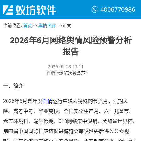
4006770986
当前位置
:
首页
>>
舆情热评
>>
正文
2026年6月网络舆情风险预警分析
报告
2026-05-28 13:11
作者
:
Y
浏览次数
:
5771
一、简介
2026年6月是年度
舆情
运行中较为特殊的节点月，汛期风
险、高考中考、毕业离校、全国安全生产月、六一儿童节、
六五环境日、端午假期、618网络集中促销、美加墨世界杯、
第四届中国国际供应链促进博览会等议题先后进入公众视