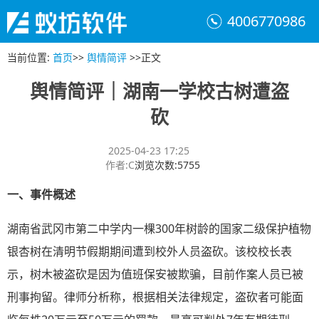
4006770986
当前位置
:
首页
>>
舆情简评
>>
正文
舆情简评｜湖南一学校古树遭盗
砍
2025-04-23 17:25
作者
:
C
浏览次数
:
5755
一、
事件概述
湖南省武冈市第二中学内一棵300年树龄的国家二级保护植物
银杏树在清明节假期期间遭到校外人员盗砍。该校校长表
示，树木被盗砍是因为值班保安被欺骗，目前作案人员已被
刑事拘留。律师分析称，根据相关法律规定，盗砍者可能面