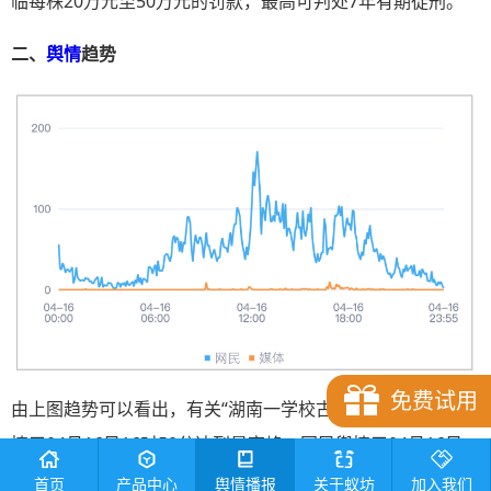
临每株20万元至50万元的罚款，最高可判处7年有期徒刑。
二、
舆情
趋势
免费试用
由上图趋势可以看出，有关“湖南一学校古树遭盗砍”的媒体舆
情于04月16日16时50分达到最高峰，网民舆情于04月16日
12时20分达到最高峰。
首页
产品中心
舆情播报
关于蚁坊
加入我们