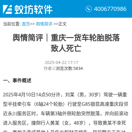
4006770986
当前位置
:
首页
>>
舆情简评
>>
正文
舆情简评｜重庆一货车轮胎脱落
致人死亡
2025-04-22 17:17
作者
:
C
浏览次数
:
5834
一、
事件概述
2025年4月10日14点50分许，刘某（男，30岁）驾驶一辆重
型半挂牵引车（6轴24个轮胎）行驶至G85银昆高速重庆段邻
近永川服务区时，车辆第3轴外侧轮胎突然脱落，并向前滚动
进入服务区，撞倒行人黄某（女，48岁），导致黄某不幸死