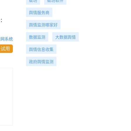
蚁坊
蚁坊软件
舆情服务商
话：
舆情监测哪家好
数据监测
大数据舆情
读网系统
费试用
舆情信息收集
政府舆情监测