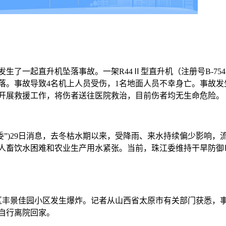
区发生了一起直升机坠落事故。一架R44Ⅱ型直升机（注册号B-754
落。事故导致4名机上人员受伤，1名地面人员不幸身亡。事故发
开展救援工作，将伤者送往医院救治，目前伤者均无生命危险。
委”)29日消息，去冬枯水期以来，受降雨、来水持续偏少影响，
人畜饮水困难和农业生产用水紧张。当前，珠江委维持干旱防御
店区丰景佳园小区发生爆炸。记者从山西省太原市有关部门获悉，
已自行离院回家。