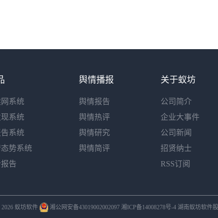
品
舆情播报
关于蚁坊
读网系统
舆情报告
公司简介
发现系统
舆情热评
企业大事件
报告系统
舆情研究
公司新闻
情态势系统
舆情简评
招贤纳士
析报告
RSS订阅
 © 2026 蚁坊软件
湘公网安备43019002002097
湘ICP备14008278号-4
湖南蚁坊软件股