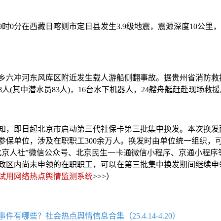
9时0分在西藏日喀则市定日县发生3.9级地震，震源深度10公里
族乡六冲河东风库区附近发生载人游船侧翻事故。据贵州省消防救
8人(其中潜水员83人)，16台水下机器人，24艘舟艇赶赴现场救援
知，即日起北京市启动第三代社保卡第三批集中换发。本次换发
参保单位，涉及在职职工300余万人。换发时由单位统一组织，
北京人社”微信公众号、北京民生一卡通微信小程序、京通小程序
行政区内尚未申领的在职职工，可以在第三批集中换发期间继续申
试用网络热点舆情监测系统
>>>）
有哪些？社会热点舆情信息合集（25.4.14-4.20）