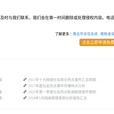
请及时与我们联系，我们会在第一时间删除或处理侵权内容。电
了解更多：
鹰击早发现系统
鹰眼速
点击立即申请免
域
2021年十大网络社会舆论热点事件汇总舆情分析
2017年度社会热点事件传播特点分析
最近网上涉公安类舆情舆论热点信息盘点报告（26.7.27-8.2）
2022年第一季度社会热点新闻舆情事件案例合集报告
想要监测全网热点新闻？有哪些好用的舆情信息检索平台？
2018年5月网络舆情案例分析报告汇总