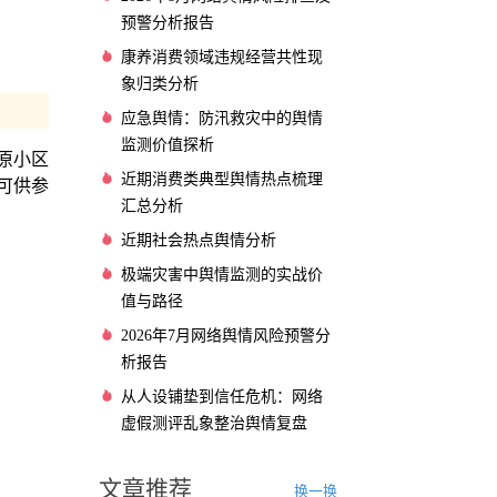
预警分析报告
康养消费领域违规经营共性现
象归类分析
应急舆情：防汛救灾中的舆情
监测价值探析
原小区
近期消费类典型舆情热点梳理
可供参
汇总分析
近期社会热点舆情分析
极端灾害中舆情监测的实战价
值与路径
2026年7月网络舆情风险预警分
析报告
从人设铺垫到信任危机：网络
虚假测评乱象整治舆情复盘
文章推荐
换一换