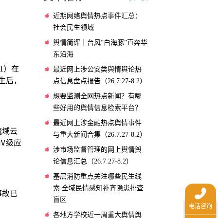
近期网络舆情热点事件汇总：
社会民生领域
舆情简评｜台风“白海豚”直奔华
东沿海
1）在
最近网上涉公安类舆情舆论热
生后，
点信息盘点报告（26.7.27-8.2）
想要监测全网热点新闻？有哪
些好用的舆情信息检索平台？
最近网上涉金融热点舆情事件
流域云
与重大新闻合集（26.7.27-8.2）
Ⅳ级应
涉市场监督管理的网上舆情舆
论信息汇总（26.7.27-8.2）
基层消防重点关注哪些民生线
索 全域民情感知补齐隐患排查
事故已
盲区
各地方学校近一周重大舆情舆