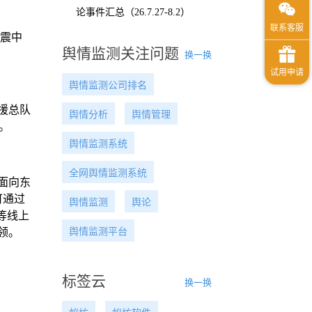
论事件汇总（26.7.27-8.2）
，震中
舆情监测关注问题
换一换
舆情监测公司排名
援总队
舆情分析
舆情管理
。
舆情监测系统
全网舆情监测系统
面向东
可通过
舆情监测
舆论
等线上
舆情监测平台
领。
标签云
换一换