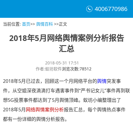
4006770986
当前位置
:
首页
>>
舆情百科
>>
正文
2018年5月网络舆情案例分析报告
汇总
2018-05-31 17:51
作者
:
蚁坊软件
浏览次数
:
78512
2018年5月已过去，回顾这一个月网络平台的
舆情
突发事
件，从空姐深夜滴滴打车遇害事件到“严书记女儿”事件再到联
想5G投票事件都达到了5月舆情顶峰。蚁坊小编整理出了
2018年5月
网络舆情案例分析
报告汇总，每个舆情热点事件
都有一份详细的舆情分析报告。