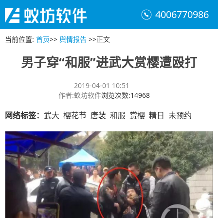
4006770986
当前位置
:
首页
>>
舆情报告
>>
正文
男子穿“和服”进武大赏樱遭殴打
2019-04-01 10:51
作者
:
蚁坊软件
浏览次数
:
14968
网络标签：
武大 樱花节 唐装 和服 赏樱 精日 未预约