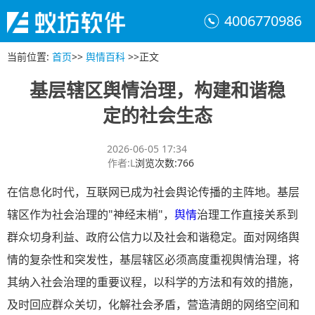
4006770986
当前位置
:
首页
>>
舆情百科
>>
正文
基层辖区舆情治理，构建和谐稳
定的社会生态
2026-06-05 17:34
作者
:
L
浏览次数
:
766
在信息化时代，互联网已成为社会舆论传播的主阵地。基层
辖区作为社会治理的"神经末梢"，
舆情
治理工作直接关系到
群众切身利益、政府公信力以及社会和谐稳定。面对网络舆
情的复杂性和突发性，基层辖区必须高度重视舆情治理，将
其纳入社会治理的重要议程，以科学的方法和有效的措施，
及时回应群众关切，化解社会矛盾，营造清朗的网络空间和