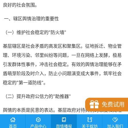
良好的社会氛围。
一、辖区舆情治理的重要性
（一）维护社会稳定的"防火墙"
基层辖区是社会矛盾的高发区和聚集区。征地拆迁、物业管
理、环境污染、邻里纠纷等问题，一旦在网络上发酵，极易
引发群体性事件，冲击社会稳定。有效的舆情治理能够在矛
盾萌芽阶段及时介入，防止小问题演变成大事件，筑牢社会
稳定的"第一道防线"。
（二）提升政府公信力的"助推器"
免费试用
舆情的本质是民意的表达。基层政府对待舆情的态度和处理
方式，直接反映其执政理念和为民情怀。积极回应、妥善处
首页
产品中心
舆情播报
关于蚁坊
加入我们