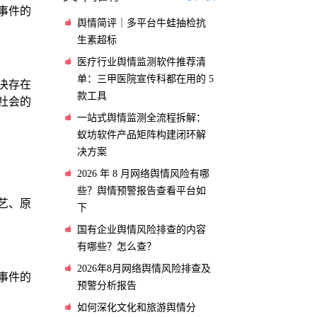
事件的
舆情简评｜多平台牛蛙抽检抗
生素超标
医疗行业舆情监测软件推荐清
单：三甲医院宣传科都在用的 5
决存在
款工具
社会的
一站式舆情监测全流程拆解：
蚁坊软件产品矩阵构建闭环解
决方案
2026 年 8 月网络舆情风险有哪
些？舆情预警报告查看平台如
艺、原
下
国有企业舆情风险排查的内容
有哪些？怎么查？
2026年8月网络舆情风险排查及
事件的
预警分析报告
如何深化文化和旅游舆情分