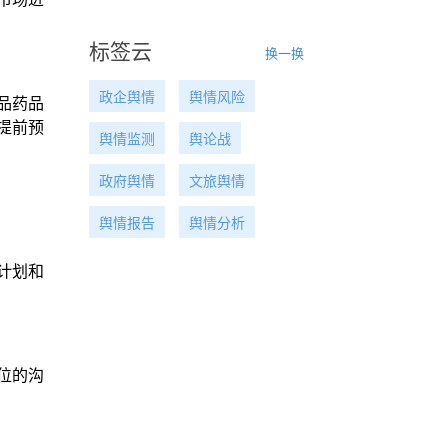
标签云
换一换
政企舆情
舆情风险
品药品
提前预
舆情监测
舆论战
政府舆情
文旅舆情
舆情报告
舆情分析
计划和
位的沟