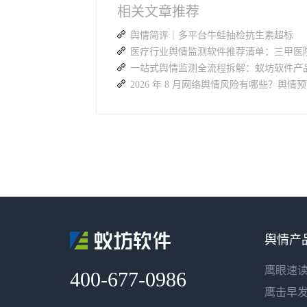
相关文章推荐
舆情简评｜多平台牛蛙抽检抗生素超标
舆情产
鹰眼速
400-677-0986
鹰击早