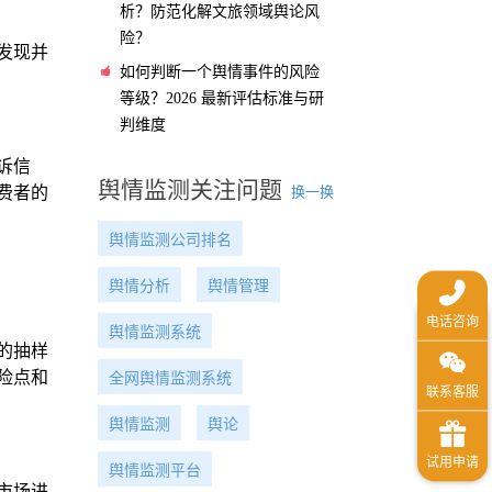
析？防范化解文旅领域舆论风
险？
发现并
如何判断一个舆情事件的风险
等级？2026 最新评估标准与研
判维度
诉信
舆情监测关注问题
换一换
费者的
舆情监测公司排名
舆情分析
舆情管理
舆情监测系统
的抽样
险点和
全网舆情监测系统
舆情监测
舆论
舆情监测平台
市场进