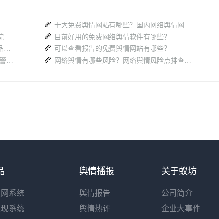
十大免费舆情网站有哪些？国内网络舆情网站（汇总篇）
医疗行业舆情监测软件推荐清单：三甲医院宣传科都在用的 5 款工具
目前好用的免费网络舆情软件有哪些？
一站式舆情监测全流程拆解：蚁坊软件产品矩阵构建闭环解决方案
可以查看报告的免费舆情网站有哪些？
2026 年 8 月网络舆情风险有哪些？舆情预警报告查看平台如下
网络舆情有哪些风险？网络舆情风险点排查工作怎么做？
品
舆情播报
关于蚁坊
读网系统
舆情报告
公司简介
发现系统
舆情热评
企业大事件