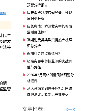
预警分析报告
康养消费领域违规经营共性现
舆情
象归类分析
应急舆情：防汛救灾中的舆情
监测价值探析
计民生
近期消费类典型舆情热点梳理
及时发
汇总分析
方法等
近期社会热点舆情分析
极端灾害中舆情监测的实战价
值与路径
2026年7月网络舆情风险预警分
析报告
的情
从人设铺垫到信任危机：网络
整监管
虚假测评乱象整治舆情复盘
文章推荐
换一换