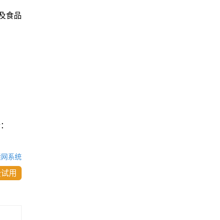
及食品
话：
读网系统
费试用