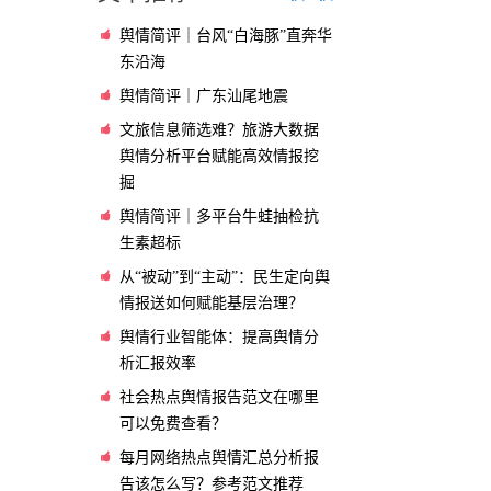
舆情简评｜台风“白海豚”直奔华
东沿海
舆情简评｜广东汕尾地震
文旅信息筛选难？旅游大数据
舆情分析平台赋能高效情报挖
掘
舆情简评｜多平台牛蛙抽检抗
生素超标
从“被动”到“主动”：民生定向舆
情报送如何赋能基层治理？
舆情行业智能体：提高舆情分
析汇报效率
社会热点舆情报告范文在哪里
可以免费查看？
每月网络热点舆情汇总分析报
告该怎么写？参考范文推荐