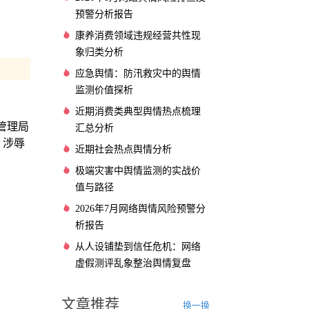
预警分析报告
康养消费领域违规经营共性现
象归类分析
应急舆情：防汛救灾中的舆情
监测价值探析
近期消费类典型舆情热点梳理
管理局
汇总分析
，涉辱
近期社会热点舆情分析
极端灾害中舆情监测的实战价
值与路径
2026年7月网络舆情风险预警分
析报告
从人设铺垫到信任危机：网络
虚假测评乱象整治舆情复盘
文章推荐
换一换