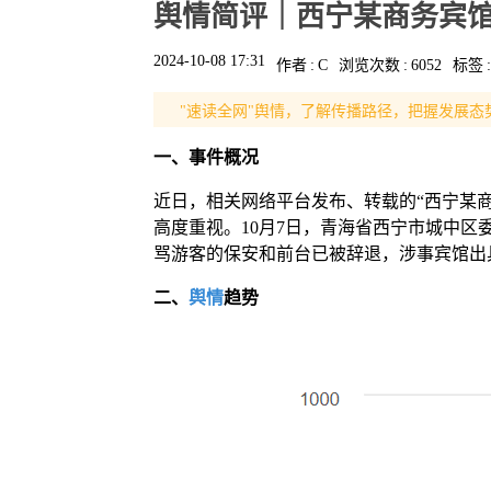
舆情简评｜西宁某商务宾
2024-10-08 17:31
作者
:
C
浏览次数
:
6052
标签
:
"速读全网"舆情，了解传播路径，把握发展态
一、
事件概况
近日，相关网络平台发布、转载的“西宁某
高度重视。10月7日，青海省西宁市城中
骂游客的保安和前台已被辞退，涉事宾馆出
二、
舆情
趋势