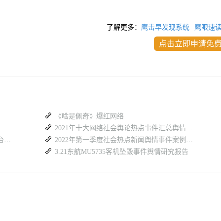
了解更多：
鹰击早发现系统
鹰眼速
点击立即申请免
《啥是佩奇》爆红网络
2021年十大网络社会舆论热点事件汇总舆情分析
文旅信息筛选难？旅游大数据舆情分析平台赋能高效情报挖掘
2022年第一季度社会热点新闻舆情事件案例合集报告
3.21东航MU5735客机坠毁事件舆情研究报告