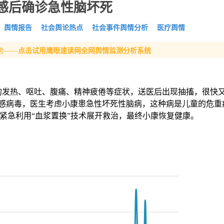
感后确诊急性脑坏死
舆情报告
社会舆论热点
社会事件舆情分析
医疗舆情
势——
点击试用鹰眼速读网全网舆情监测分析系统
的发热、呕吐、腹痛、精神疲倦等症状，送医后出现抽搐，很快
感病毒，医生考虑小康患急性坏死性脑病，这种病是儿童的危重
生紧急利用“血浆置换”技术展开救治，最终小康恢复健康。