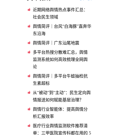
近期网络舆情热点事件汇总：
社会民生领域
舆情简评｜台风“白海豚”直奔华
东沿海
舆情简评｜广东汕尾地震
多平台热搜分散难汇总，舆情
监测系统如何高效梳理全网舆
论
舆情简评｜多平台牛蛙抽检抗
生素超标
从“被动”到“主动”：民生定向舆
情报送如何赋能基层治理？
舆情行业智能体：提高舆情分
析汇报效率
医疗行业舆情监测软件推荐清
单：三甲医院宣传科都在用的 5