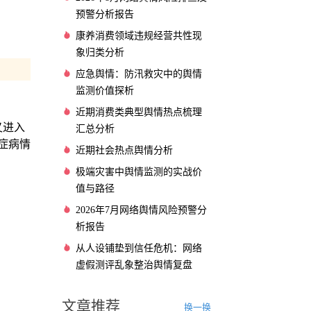
预警分析报告
康养消费领域违规经营共性现
象归类分析
应急舆情：防汛救灾中的舆情
监测价值探析
近期消费类典型舆情热点梳理
又进入
汇总分析
症病情
近期社会热点舆情分析
极端灾害中舆情监测的实战价
值与路径
2026年7月网络舆情风险预警分
析报告
从人设铺垫到信任危机：网络
虚假测评乱象整治舆情复盘
文章推荐
换一换