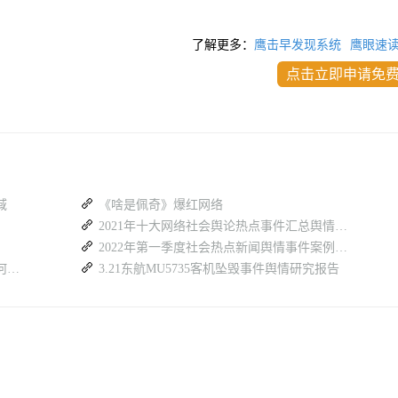
了解更多：
鹰击早发现系统
鹰眼速
点击立即申请免
域
《啥是佩奇》爆红网络
2021年十大网络社会舆论热点事件汇总舆情分析
2022年第一季度社会热点新闻舆情事件案例合集报告
多平台热搜分散难汇总，舆情监测系统如何高效梳理全网舆论
3.21东航MU5735客机坠毁事件舆情研究报告