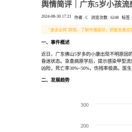
舆情简评｜广东5岁小孩流
2024-08-30 17:21
作者
:
C
浏览次数
:
6248
标签
:
"速读全网"舆情，了解传播路径，把握发展态
一、
事件概述
近日，广东佛山5岁多的小康出现不明原因
昏迷状态。急查病原学后，提示感染甲型流
凶险，死亡率30%~50%，伤残率极高。医
二、
发展趋势