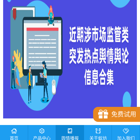
免费试用
近期
涉市场监管类
突发热点
舆情
舆论信息合集
首页
产品中心
舆情播报
关于蚁坊
加入我们