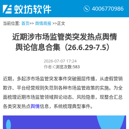
4006770986
当前位置
:
首页
>>
舆情周报
>>
正文
近期涉市场监管类突发热点舆情
舆论信息合集（26.6.29-7.5）
2026-07-07 17:24
作者
:
C
浏览次数
:
583
近期，多起涉市场监管突发事件突破圈层传播，从虚假营销
欺诈、平台经营规则失范到各种市场监管政策的实施。为全
面梳理近期市场监管领域舆论动态、风险隐患，现整合汇总
各类突发热点
舆情
信息，系统梳理典型事件。