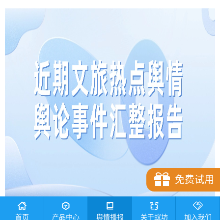
免费试用
首页
产品中心
舆情播报
关于蚁坊
加入我们
近
期文旅热点舆情舆论事件汇整