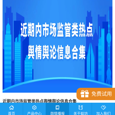
免费试用
近期内
市场监管类
热点舆情舆论信息合集
1.红河一摊贩往西瓜上涂抹透明液体，当地市监局：已对液
首页
产品中心
舆情播报
关于蚁坊
加入我们