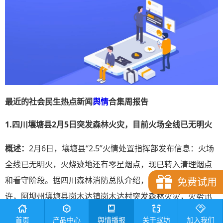
最近的社会民生热点新闻
舆情
合集周报告
1.四川壤塘县2月5日突发森林火灾，目前火场全线已无明火
概述：
2月6日，壤塘县“2.5”火情处置指挥部发布信息：火场
全线已无明火，火烧迹地还有零星烟点，现已转入清理烟点
和看守阶段。据四川森林消防总队介绍，2025年2月5日16时
免费试用
许，阿坝州壤塘县岗木达镇岗木达村突发森林火灾，火势迅
速蔓延，对主城区及周边多个村庄构成威胁。
首页
产品中心
舆情播报
关于蚁坊
加入我们