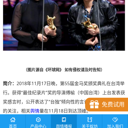
（
图片源自《环球网》 如有侵权请及时告知
）
简介：
2018年11月17日晚，第55届金马奖颁奖典礼在台湾举
行。获得“最佳纪录片”奖的导演傅榆（中国台湾）上台发表获
奖感言时，公开表达了“台独”倾向性的言论，引起国内外舆论
免费试用
的关注，相关
舆情
量在11月18日到达顶峰。
一、事件回顾
首页
产品中心
舆情播报
关于蚁坊
加入我们