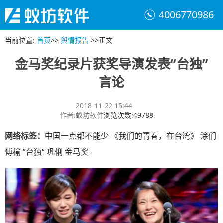
4006770986
当前位置
:
首页
>>
舆情报告
>>
正文
金马奖纪录片获奖导演发表“台独”
言论
2018-11-22 15:44
作者
:
蚁坊软件
浏览次数
:
49788
网络标签：
中国一点都不能少 《我们的青春，在台湾》 涂们
傅榆 ”台独“ 巩俐 金马奖