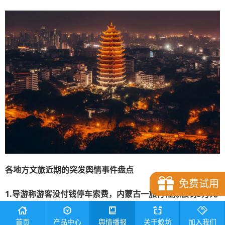
各地方文旅近期的突发舆情事件盘点
免费试用
1.导游称游客没付钱停车索费，内蒙古一旅行社拟被罚5万元
概述：
针对有网友反映“游客付费后导游停车索费”一事，内蒙
首页
产品中心
舆情播报
关于蚁坊
加入我们