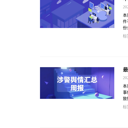
20
本
件
份
标
最
20
本
事
致
标