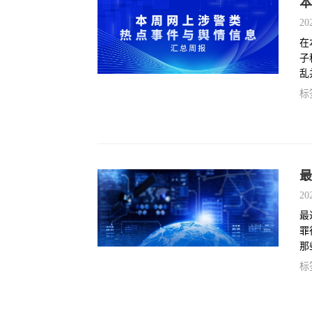
本
20
在
子
乱
情
标
最
20
最
罪
那
标