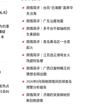
舆情简评｜台风“白海豚”直奔华
.8）
东沿海
舆情简评｜广东汕尾地震
为的事
舆情简评｜多平台牛蛙抽检抗
嫌疑
生素超标
。本
舆情简评｜青岛黄岛区一仓库
起火
舆情简评｜江苏连云港母女火
场避险坠楼
舆情简评｜广西日报特稿王的
）
猜想全网出圈
2026年8月网络舆情风险排查及
安热点
预警分析报告
社会纠
舆情简评｜济南趵突泉柳树折
！
断刮倒游客