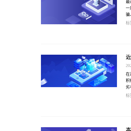
最
一
骗
成
标
近
20
在
积
劣
述
标
本