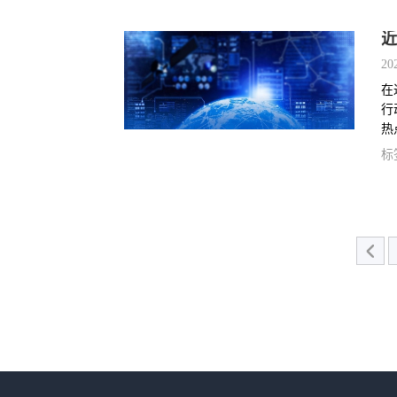
近
20
在
行
热
标