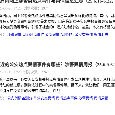
周内网上涉警类热点事件与舆情信息汇总（25.6.16-6.22
25-06-26 17:28
| 浏览次数：2974
本周内，网上涉警类热点事件与舆情信息呈现出多样化的特点。其中，湖
称被云梦县交警打断9根肋骨未立案、山东临沂女子实名举报交警继父私
并涉嫌受贿等事件，引发了社会的广泛关注和讨论。这里，本文有将相关
事件进行了梳理和汇总。
签：
涉警舆情
网络热点事件
公安舆情监测分析 公安类舆情
舆情汇总
近的公安热点舆情事件有哪些？涉警舆情周报（25.6.9-6.
25-06-19 17:20
| 浏览次数：3249
近一周以来，各类涉公安相关热点舆情事件引发公众关注与热议，从打击
行动的新进展，到执法过程中的突发事件等。接下来，就让我们一同回顾
些引发广泛关注的公安热点舆情事件吧！
签：
公安舆情监测分析 公安类舆情
舆情热点事件
涉警舆情
舆情周报