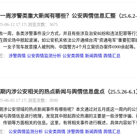
一周涉警类重大新闻有哪些？公安舆情信息汇整（25.6.2-6
25-06-12 17:17
| 浏览次数：3675
去一周，各类涉警事件没少方式，并且有些涉及治安纠纷和违法犯罪等行
在舆论场中掀起波澜，如公安机关依法公开通缉台湾“资通电军”重要犯罪
、一女子驾车故意撞人被刑拘、中国警方4个月立案侦办案件6900余起等
，有将六月初这一周的涉警类重大新闻舆情进行汇整，具体如下！
签：
涉警舆情
公安舆情监测分析 公安类舆情
新闻舆情
舆情汇总
期内涉公安相关的热点新闻与舆情信息盘点（25.5.26-6.1
25-06-05 17:17
| 浏览次数：3930
期涉公安领域的热点新闻事件有哪些呢？本文通过对五月底这一周内的公
闻与舆情信息进行梳理，发现其中掀起舆论热潮的主要是一些涉警诈骗、
、传销等方面相关的信息。这里，有将相关事件进行概述，具体内容如下
签：
公安舆情监测分析 公安类舆情
涉警舆情
新闻舆情
舆情汇总