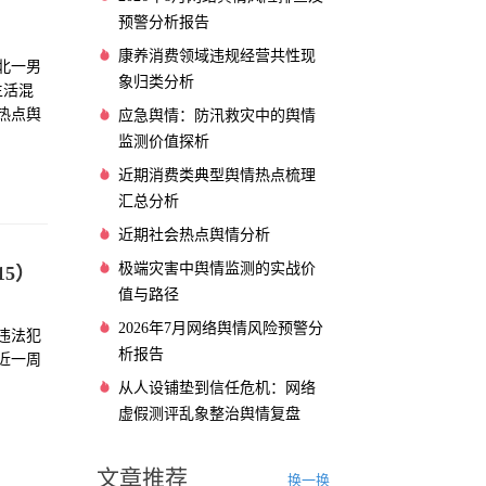
）
预警分析报告
康养消费领域违规经营共性现
北一男
象归类分析
生活混
热点舆
应急舆情：防汛救灾中的舆情
监测价值探析
近期消费类典型舆情热点梳理
汇总分析
近期社会热点舆情分析
极端灾害中舆情监测的实战价
15）
值与路径
2026年7月网络舆情风险预警分
违法犯
析报告
近一周
从人设铺垫到信任危机：网络
虚假测评乱象整治舆情复盘
文章推荐
换一换