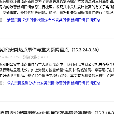
近有哪些涉警热点新闻成为了舆论关注的焦点呢？本文通过对三月底到四
周内的涉警新闻舆情信息进行梳理，发现其中关注度比较高的有关于电信
、交通事故、外挂代抢等问题。这里，有将相关新闻舆情事件进行了整理
了一份涉警舆情周报。
签：
涉警舆情
公安舆情监测分析 公安类舆情
新闻舆情
舆情汇总
期公安类热点事件与重大新闻盘点（25.3.24-3.30）
25-04-03 17:20
| 浏览次数：4081
近期的公安类热点事件与重大新闻盘点中，我们可以看到公安机关在多个
极行动与显著成效，如上海警方披露新型“亲属卡”洗钱骗局、零容忍打击
老妇幼卫生用品、规范涉企执法专项行动等。本文有将相关信息进行了详
，具体如下！
签：
公安舆情监测分析 公安类舆情
涉警舆情
新闻舆情
舆情汇总
周内涉公安类的热点新闻与突发舆情合集报告（25.3.10-3.