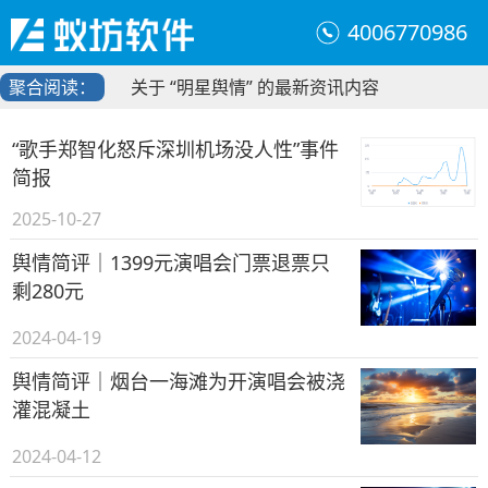
4006770986
聚合阅读：
关于 “明星舆情” 的最新资讯内容
“歌手郑智化怒斥深圳机场没人性”事件
简报
2025-10-27
舆情简评｜1399元演唱会门票退票只
剩280元
2024-04-19
舆情简评｜烟台一海滩为开演唱会被浇
灌混凝土
2024-04-12