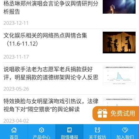
杨丞琳郑州演唱会言论争议舆情研判分
析报告
2023-12-11
文化娱乐相关的网络热点舆情合集
（11.6-11.12）
2023-11-17
说唱歌手法老为志愿军老兵捐款获好
评，明星捐款的道德绑架舆论令人反思
2023-05-26
特效换脸与女明星演吻戏引热议，法律
视角下对“隔空猥亵”的舆论解读
免费试用
2023-04-02
吴秀波儿子被指家暴，网络舆论聚焦指
首页
产品中心
舆情播报
关于蚁坊
加入我们